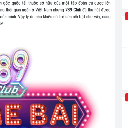
 gốc quốc tế, thuộc sở hữu của một tập đoàn cá cược lớn
ong thời gian ngắn ở Việt Nam nhưng
789 Club
đã thu hút được
 của mình. Vậy lý do nào khiến nó trở nên nổi bật như vậy, cùng
é!