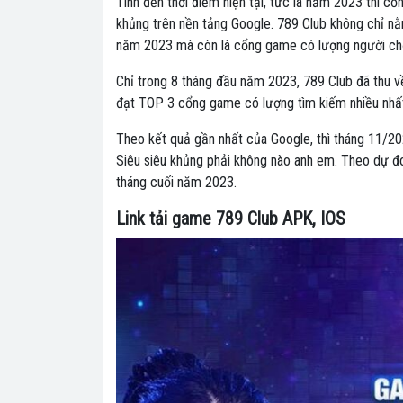
Tính đến thời điểm hiện tại, tức là năm 2023 thì 
khủng trên nền tảng Google. 789 Club không chỉ nằ
năm 2023 mà còn là cổng game có lượng người chơ
Chỉ trong 8 tháng đầu năm 2023, 789 Club đã thu v
đạt TOP 3 cổng game có lượng tìm kiếm nhiều nhất
Theo kết quả gần nhất của Google, thì tháng 11/2
Siêu siêu khủng phải không nào anh em. Theo dự đ
tháng cuối năm 2023.
Link tải game 789 Club APK, IOS