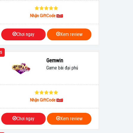
Nhận GiftCode
Chơi ngay
Xem review
5
Gemwin
Game bài đại phú
Nhận GiftCode
Chơi ngay
Xem review