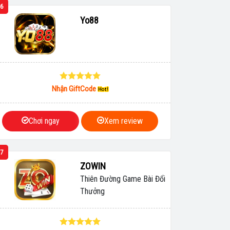
6
Yo88
Nhận GiftCode
Chơi ngay
Xem review
7
ZOWIN
Thiên Đường Game Bài Đổi
Thưởng