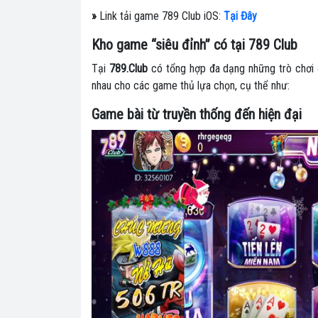
»
Link tải game 789 Club iOS:
Tại Đây
Kho game “siêu đỉnh” có tại 789 Club
Tại
789.Club
có tổng hợp đa dạng những trò chơi đ
nhau cho các game thủ lựa chọn, cụ thể như:
Game bài từ truyền thống đến hiện đại