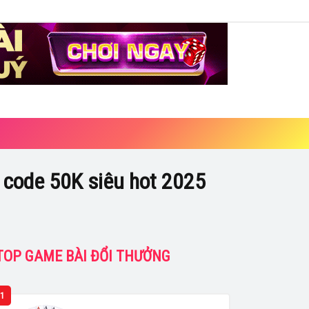
 code 50K siêu hot 2025
TOP GAME BÀI ĐỔI THƯỞNG
1