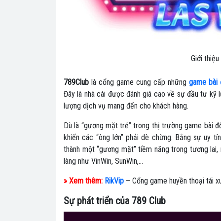
Giới thiệ
789Club
là cổng game cung cấp những
game bài 
Đây là nhà cái được đánh giá cao về sự đầu tư kỹ
lượng dịch vụ mang đến cho khách hàng.
Dù là “gương mặt trẻ” trong thị trường game bài 
khiến các “ông lớn” phải dè chừng. Bằng sự uy t
thành một “gương mặt” tiềm năng trong tương lai,
làng như VinWin, SunWin,…
» Xem thêm:
RikVip
– Cổng game huyền thoại tái x
Sự phát triển của 789 Club