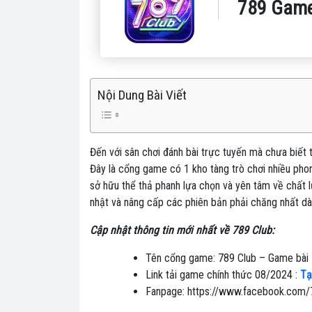
789 Gam
Nội Dung Bài Viết
Đến với sân chơi đánh bài trực tuyến mà chưa biết 
Đây là c
ổng game có 1 kho tàng trò chơi nhiều phon
sở hữu thể thả phanh lựa chọn và yên tâm về chất l
nhật và nâng cấp các phiên bản phải chăng nhất 
Cập nhật thông tin mới nhất về 789 Club:
Tên cổng game: 789 Club – Game bài
Link tải game chính thức 08/2024 :
Tạ
Fanpage: https://www.facebook.com/7