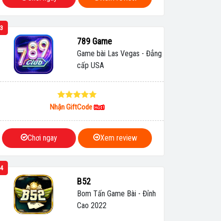
3
789 Game
Game bài Las Vegas - Đẳng
cấp USA
Nhận GiftCode
Chơi ngay
Xem review
4
B52
Bom Tấn Game Bài - Đỉnh
Cao 2022