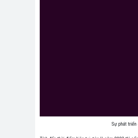
Sự phát triể