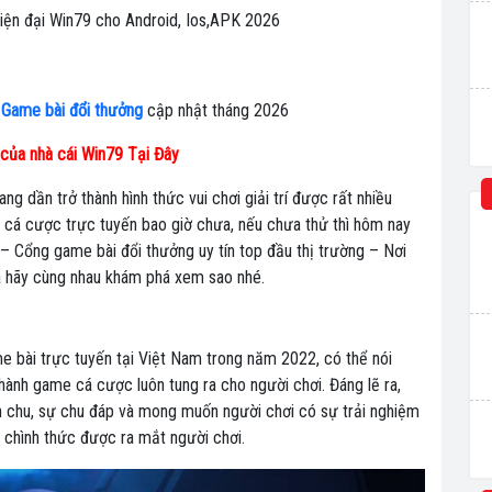
iện đại Win79 cho Android, Ios,APK 2026
c
Game bài đổi thưởng
cập nhật tháng 2026
của nhà cái Win79 Tại Đây
g dần trở thành hình thức vui chơi giải trí được rất nhiều
a cá cược trực tuyến bao giờ chưa, nếu chưa thử thì hôm nay
 – Cổng game bài đổi thưởng uy tín top đầu thị trường – Nơi
 hãy cùng nhau khám phá xem sao nhé.
e bài trực tuyến tại Việt Nam trong năm 2022, có thể nói
ành game cá cược luôn tung ra cho người chơi. Đáng lẽ ra,
 chu, sự chu đáp và mong muốn người chơi có sự trải nghiệm
 chình thức được ra mắt người chơi.