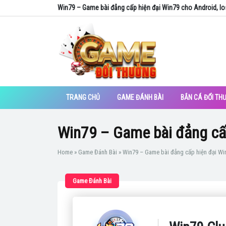
Win79 – Game bài đẳng cấp hiện đại Win79 cho Android, I
TRANG CHỦ
GAME ĐÁNH BÀI
BẮN CÁ ĐỔI TH
Win79 – Game bài đẳng cấp
Home
»
Game Đánh Bài
»
Win79 – Game bài đẳng cấp hiện đại Wi
Game Đánh Bài