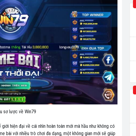
ệu sơ lược về Win79
ế giới hiện đại về cái nhìn hoàn toàn mới mà hầu như không có
e bài với nhiều trò chơi đa dạng, một không gian mới sẽ giúp