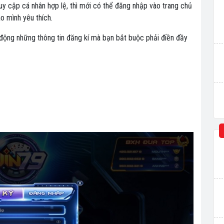
ruy cập cá nhân hợp lệ, thì mới có thể đăng nhập vào trang chủ
o mình yêu thích.
 động những thông tin đăng kí mà bạn bắt buộc phải điền đầy