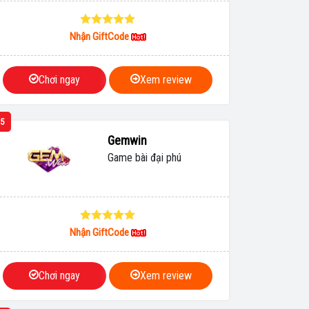
Nhận GiftCode
Chơi ngay
Xem review
5
Gemwin
Game bài đại phú
Nhận GiftCode
Chơi ngay
Xem review