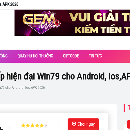
os,APK 2026
ƯỞNG
QUAY HŨ ĐỔI THƯỞNG
GIFTCODE
TIN TỨC
 hiện đại Win79 cho Android, Ios,
n79 cho Android, Ios,APK 2026
Chơi ngay
5