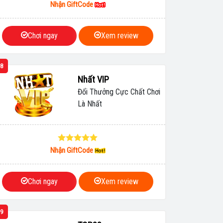
Nhận GiftCode
Chơi ngay
Xem review
8
Nhất VIP
Đổi Thưởng Cực Chất Chơi
Là Nhất
Nhận GiftCode
Chơi ngay
Xem review
9