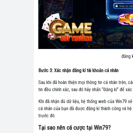
đăng k
Bước 3: Xác nhận đăng kí tài khoản cá nhân
Sau khi đã hoàn thiện mọi thông tin cá nhân trên, 
tin đều chính xác, sau đó hãy nhấn “Đăng kí” để xác 
Khi đã nhận đủ dữ liệu, hệ thống web của Win79 sẽ t
cá nhân của bạn đã được đăng kí thành công và hệ t
trước đó.
Tại sao nên cá cược tại Win79?