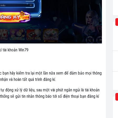
í tài khoản Win79
các bạn hãy kiểm tra lại một lần nữa xem để đảm bảo mọi thông
nhận và hoàn tất quá trình đăng kí.
ự động xử lý dữ liệu, sau một vài phút ngắn ngủi là tài khoản
hống sẽ gửi tin nhắn thông báo tới số điện thoại bạn đăng kí