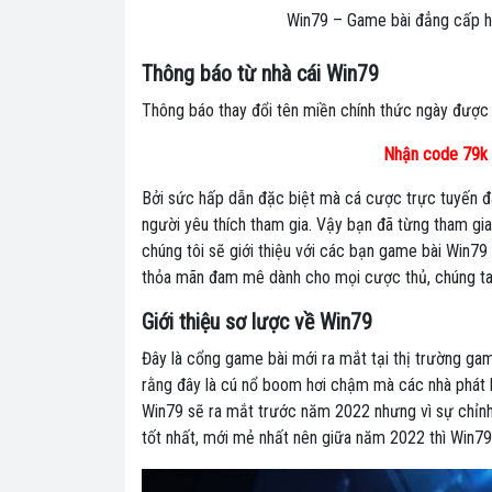
Win79 – Game bài đẳng cấp h
Thông báo từ nhà cái Win79
Thông báo thay đổi tên miền chính thức ngày đượ
Nhận code 79k 
Bởi sức hấp dẫn đặc biệt mà cá cược trực tuyến đan
người yêu thích tham gia. Vậy bạn đã từng tham gi
chúng tôi sẽ giới thiệu với các bạn game bài Win79
thỏa mãn đam mê dành cho mọi cược thủ, chúng ta
Giới thiệu sơ lược về Win79
Đây là cổng game bài mới ra mắt tại thị trường gam
rằng đây là cú nổ boom hơi chậm mà các nhà phát h
Win79 sẽ ra mắt trước năm 2022 nhưng vì sự chỉnh
tốt nhất, mới mẻ nhất nên giữa năm 2022 thì Win79