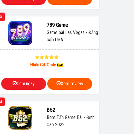
3
789 Game
Game bài Las Vegas - Đẳng
cấp USA
Nhận GiftCode
Chơi ngay
Xem review
4
B52
Bom Tấn Game Bài - Đỉnh
Cao 2022