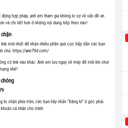
động hợp pháp, anh em tham gia không lo sợ về vấn đề an
hơn và chi tiết hơn ở những nội dung tiếp theo nào!
ị chặn
 link mới nhất để nhận nhiều phần quá cực hấp dẫn các bạn
nh chủ: https://win79d.com/
ng có link nào khác. Anh em lưu ngay về máy để mỗi khi chơi
n mạng nhé!
 chóng
79
g bị chặn phía trên, các bạn hãy nhấn “Đăng kí” ở góc phải
i khoản cá nhân cho mình.