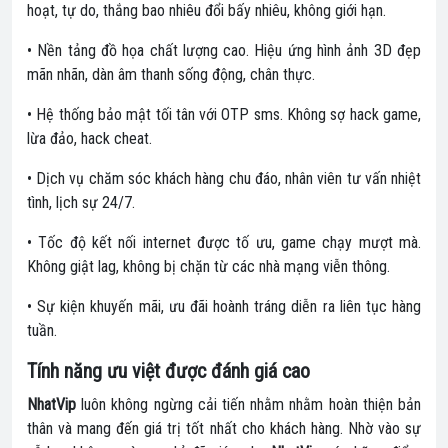
hoạt, tự do, thắng bao nhiêu đổi bấy nhiêu, không giới hạn.
• Nền tảng đồ họa chất lượng cao. Hiệu ứng hình ảnh 3D đẹp
mãn nhãn, dàn âm thanh sống động, chân thực.
• Hệ thống bảo mật tối tân với OTP sms. Không sợ hack game,
lừa đảo, hack cheat.
• Dịch vụ chăm sóc khách hàng chu đáo, nhân viên tư vấn nhiệt
tình, lịch sự 24/7.
• Tốc độ kết nối internet được tố ưu, game chạy mượt mà.
Không giật lag, không bị chặn từ các nhà mạng viễn thông.
• Sự kiện khuyến mãi, ưu đãi hoành tráng diễn ra liên tục hàng
tuần.
Tính năng ưu việt được đánh giá cao
NhatVip
luôn không ngừng cải tiến nhằm nhằm hoàn thiện bản
thân và mang đến giá trị tốt nhất cho khách hàng. Nhờ vào sự