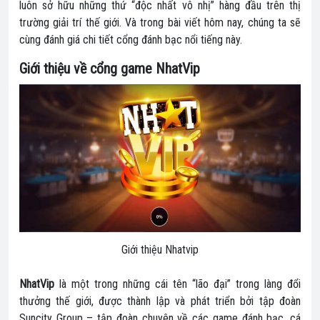
luôn sở hữu những thứ “độc nhất vô nhị” hàng đầu trên thị
trường giải trí thế giới. Và trong bài viết hôm nay, chúng ta sẽ
cùng đánh giá chi tiết cổng đánh bạc nổi tiếng này.
Giới thiệu về cổng game NhatVip
Giới thiệu Nhatvip
NhatVip
là một trong những cái tên “lão đại” trong làng đổi
thưởng thế giới, được thành lập và phát triển bởi tập đoàn
Suncity Group – tập đoàn chuyên về các game đánh bạc, cá