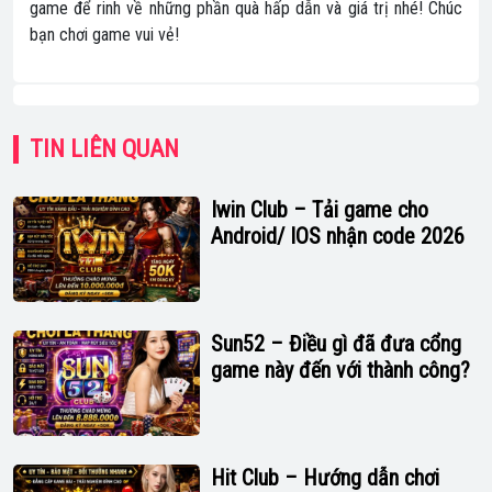
game để rinh về những phần quà hấp dẫn và giá trị nhé! Chúc
bạn chơi game vui vẻ!
TIN LIÊN QUAN
Iwin Club – Tải game cho
Android/ IOS nhận code 2026
Sun52 – Điều gì đã đưa cổng
game này đến với thành công?
Hit Club – Hướng dẫn chơi