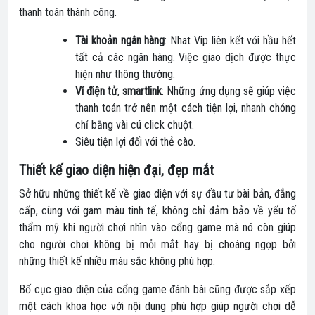
thanh toán thành công.
Tài khoản ngân hàng
: Nhat Vip liên kết với hầu hết
tất cả các ngân hàng. Việc giao dịch được thực
hiện như thông thường.
Ví điện tử
,
smartlink
: Những ứng dụng sẽ giúp việc
thanh toán trở nên một cách tiện lợi, nhanh chóng
chỉ bằng vài cú click chuột.
Siêu tiện lợi đối với thẻ cào.
Thiết kế giao diện hiện đại, đẹp mắt
Sở hữu những thiết kế về giao diện với sự đầu tư bài bản, đẳng
cấp, cùng với gam màu tinh tế, không chỉ đảm bảo về yếu tố
thẩm mỹ khi người chơi nhìn vào cổng game mà nó còn giúp
cho người chơi không bị mỏi mắt hay bị choáng ngợp bởi
những thiết kế nhiều màu sắc không phù hợp.
Bố cục giao diện của cổng game đánh bài cũng được sắp xếp
một cách khoa học với nội dung phù hợp giúp người chơi dễ