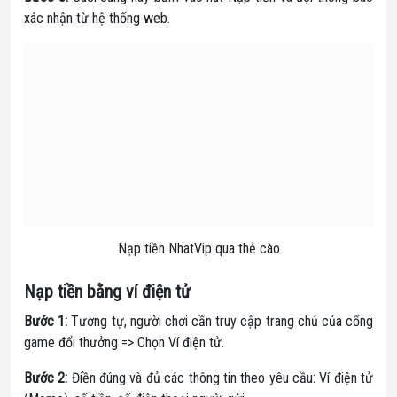
xác nhận từ hệ thống web.
Nạp tiền NhatVip qua thẻ cào
Nạp tiền bằng ví điện tử
Bước 1:
Tương tự, người chơi cần truy cập trang chủ của cổng
game đổi thưởng => Chọn Ví điện tử.
Bước 2:
Điền đúng và đủ các thông tin theo yêu cầu: Ví điện tử