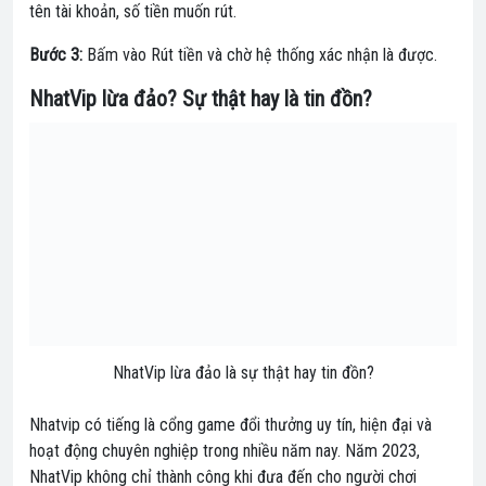
tên tài khoản, số tiền muốn rút.
Bước 3:
Bấm vào Rút tiền và chờ hệ thống xác nhận là được.
NhatVip lừa đảo? Sự thật hay là tin đồn?
NhatVip lừa đảo là sự thật hay tin đồn?
Nhatvip có tiếng là cổng game đổi thưởng uy tín, hiện đại và
hoạt động chuyên nghiệp trong nhiều năm nay. Năm 2023,
NhatVip không chỉ thành công khi đưa đến cho người chơi