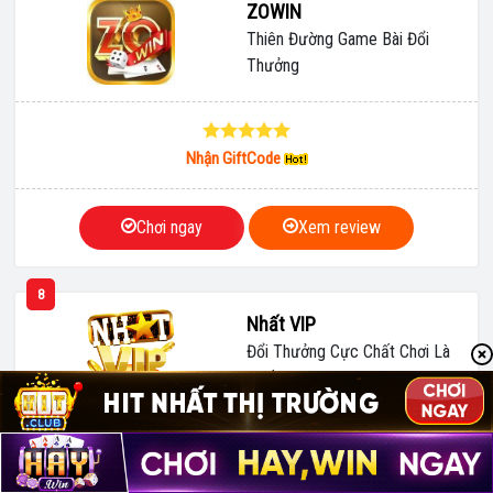
ZOWIN
Thiên Đường Game Bài Đổi
Thưởng
Nhận GiftCode
Chơi ngay
Xem review
8
Nhất VIP
Đổi Thưởng Cực Chất Chơi Là
Nhất
Nhận GiftCode