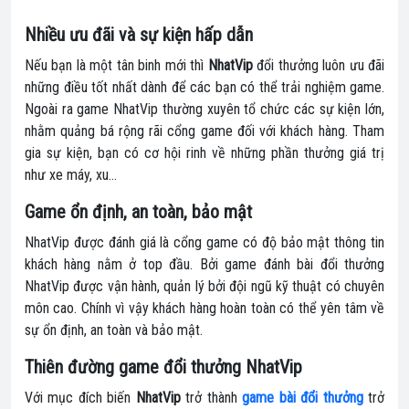
Nhiều ưu đãi và sự kiện hấp dẫn
Nếu bạn là một tân binh mới thì
NhatVip
đổi thưởng luôn ưu đãi
những điều tốt nhất dành để các bạn có thể trải nghiệm game.
Ngoài ra game NhatVip thường xuyên tổ chức các sự kiện lớn,
nhằm quảng bá rộng rãi cổng game đối với khách hàng. Tham
gia sự kiện, bạn có cơ hội rinh về những phần thưởng giá trị
như xe máy, xu…
Game ổn định, an toàn, bảo mật
NhatVip được đánh giá là cổng game có độ bảo mật thông tin
khách hàng nằm ở top đầu. Bởi game đánh bài đổi thưởng
NhatVip được vận hành, quản lý bởi đội ngũ kỹ thuật có chuyên
môn cao. Chính vì vậy khách hàng hoàn toàn có thể yên tâm về
sự ổn định, an toàn và bảo mật.
Thiên đường game đổi thưởng NhatVip
Với mục đích biến
NhatVip
trở thành
game bài đổi thưởng
trở