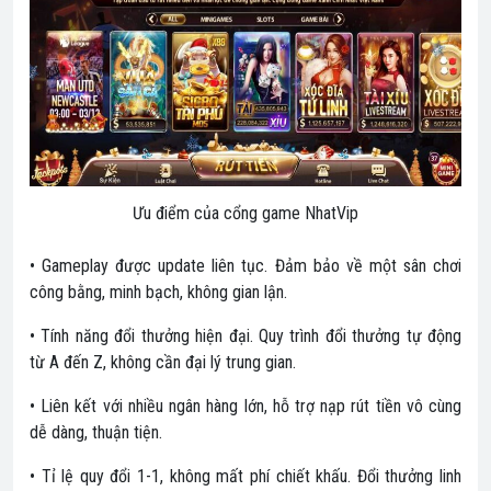
Ưu điểm của cổng game NhatVip
• Gameplay được update liên tục. Đảm bảo về một sân chơi
công bằng, minh bạch, không gian lận.
• Tính năng đổi thưởng hiện đại. Quy trình đổi thưởng tự động
từ A đến Z, không cần đại lý trung gian.
• Liên kết với nhiều ngân hàng lớn, hỗ trợ nạp rút tiền vô cùng
dễ dàng, thuận tiện.
• Tỉ lệ quy đổi 1-1, không mất phí chiết khấu. Đổi thưởng linh