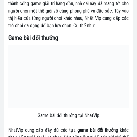
thành cổng game giải trí hàng đầu, nhà cái này đã mang tới cho
người chơi một thế giới vô cùng phong phú và đặc sắc. Tùy vào
thị hiếu của từng người chơi khác nhau, Nhất Vip cung cấp các
trò chơi đa dạng để bạn lựa chọn. Cụ thể như:
Game bài đổi thưởng
Game bài đổi thưởng tại NhatVip
NhatVip cung cấp đầy đủ các tựa
game bài đổi thưởng
khác