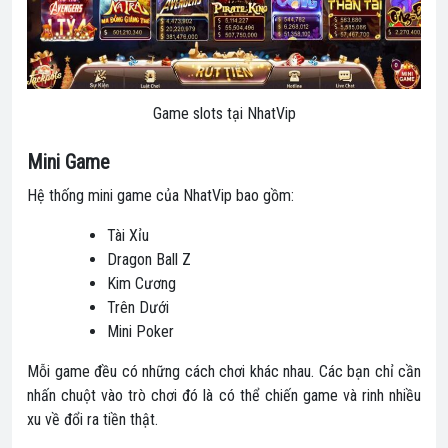
Game slots tại NhatVip
Mini Game
Hệ thống mini game của NhatVip bao gồm:
Tài Xỉu
Dragon Ball Z
Kim Cương
Trên Dưới
Mini Poker
Mỗi game đều có những cách chơi khác nhau. Các bạn chỉ cần
nhấn chuột vào trò chơi đó là có thể chiến game và rinh nhiều
xu về đổi ra tiền thật.