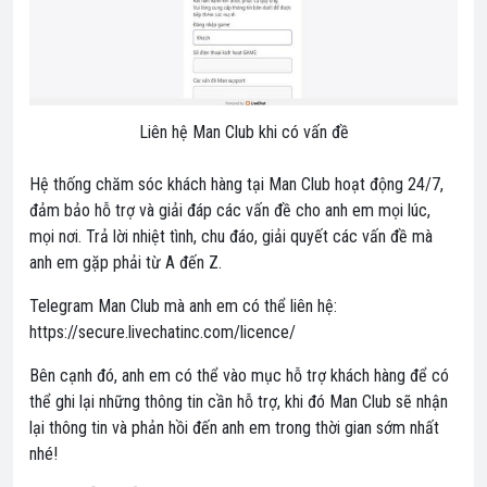
Liên hệ Man Club khi có vấn đề
Hệ thống chăm sóc khách hàng tại Man Club hoạt động 24/7,
đảm bảo hỗ trợ và giải đáp các vấn đề cho anh em mọi lúc,
mọi nơi. Trả lời nhiệt tình, chu đáo, giải quyết các vấn đề mà
anh em gặp phải từ A đến Z.
Telegram Man Club mà anh em có thể liên hệ:
https://secure.livechatinc.com/licence/
Bên cạnh đó, anh em có thể vào mục hỗ trợ khách hàng để có
thể ghi lại những thông tin cần hỗ trợ, khi đó Man Club sẽ nhận
lại thông tin và phản hồi đến anh em trong thời gian sớm nhất
nhé!