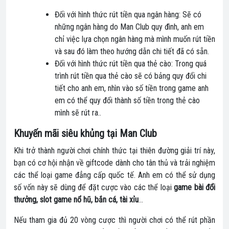
Đối với hình thức rút tiền qua ngân hàng: Sẽ có
những ngân hàng do Man Club quy đình, anh em
chỉ việc lựa chọn ngân hàng mà mình muốn rút tiền
và sau đó làm theo hướng dẫn chi tiết đã có sẵn.
Đối với hình thức rút tiền qua thẻ cào: Trong quá
trình rút tiền qua thẻ cào sẽ có bảng quy đổi chi
tiết cho anh em, nhìn vào số tiền trong game anh
em có thể quy đổi thành số tiền trong thẻ cào
mình sẽ rút ra..
Khuyến mãi siêu khủng tại Man Club
Khi trở thành người chơi chính thức tại thiên đường giải trí này,
bạn có cơ hội nhận về giftcode dành cho tân thủ và trải nghiệm
các thể loại game đẳng cấp quốc tế. Anh em có thể sử dụng
số vốn này sẽ dùng để đặt cược vào các thể loại
game bài đổi
thưởng, slot game nổ hũ, bắn cá, tài xỉu
…
Nếu tham gia đủ 20 vòng cược thì người chơi có thể rút phần