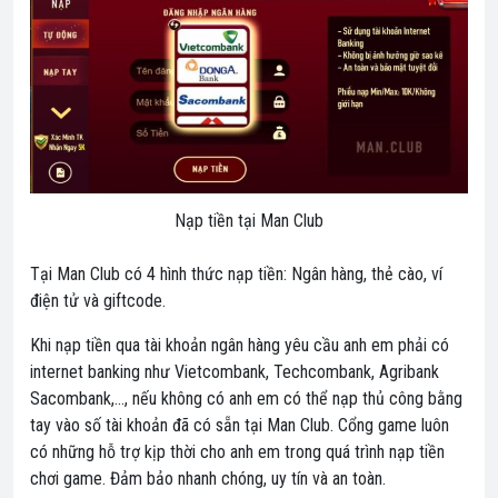
Nạp tiền tại Man Club
Tại Man Club có 4 hình thức nạp tiền: Ngân hàng, thẻ cào, ví
điện tử và giftcode.
Khi nạp tiền qua tài khoản ngân hàng yêu cầu anh em phải có
internet banking như
Vietcombank, Techcombank, Agribank
Sacombank,…
, nếu không có anh em có thể nạp thủ công bằng
tay vào số tài khoản đã có sẵn tại Man Club. Cổng game luôn
có những hỗ trợ kịp thời cho anh em trong quá trình nạp tiền
chơi game. Đảm bảo nhanh chóng, uy tín và an toàn.