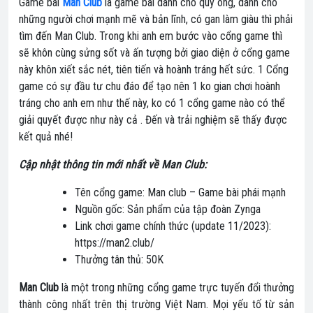
Game bài
Man Club
là game bài dành cho quý ông, dành cho
những người chơi mạnh mẽ và bản lĩnh, có gan làm giàu thì phải
tìm đến Man Club.
Trong khi anh em bước vào cổng game thì
sẽ khôn cùng sửng sốt và ấn tượng bởi giao diện ở cổng game
này khôn xiết sắc nét, tiên tiến và hoành tráng hết sức. 1 Cổng
game có sự đầu tư chu đáo để tạo nên 1 ko gian chơi hoành
tráng cho anh em như thế này, ko có 1 cổng game nào có thể
giải quyết được như này cả
. Đến và trải nghiệm sẽ thấy được
kết quả nhé!
Cập nhật thông tin mới nhất về Man Club:
Tên cổng game: Man club – Game bài phái mạnh
Nguồn gốc: Sản phẩm của tập đoàn Zynga
Link chơi game chính thức (update 11/2023):
https://man2.club/
Thưởng tân thủ: 50K
Man Club
là một trong những cổng game trực tuyến đổi thưởng
thành công nhất trên thị trường Việt Nam. Mọi yếu tố từ sản