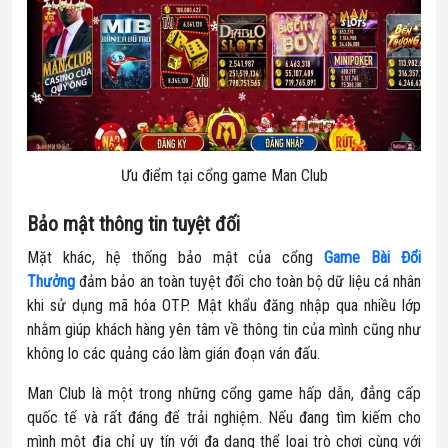
Ưu điểm tại cổng game Man Club
Bảo mật thông tin tuyệt đối
Mặt khác, hệ thống bảo mật của cổng
Game Bài Đổi
Thưởng
đảm bảo an toàn tuyệt đối cho toàn bộ dữ liệu cá nhân
khi sử dụng mã hóa OTP. Mật khẩu đăng nhập qua nhiều lớp
nhằm giúp khách hàng yên tâm về thông tin của mình cũng như
không lo các quảng cáo làm gián đoạn ván đấu.
Man Club là một trong những cổng game hấp dẫn, đẳng cấp
quốc tế và rất đáng để trải nghiệm. Nếu đang tìm kiếm cho
mình một địa chỉ uy tín với đa dạng thể loại trò chơi cùng với