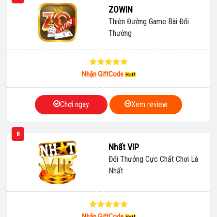
ZOWIN
Thiên Đường Game Bài Đổi
Thưởng
Nhận GiftCode
Chơi ngay
Xem review
8
Nhất VIP
Đổi Thưởng Cực Chất Chơi Là
Nhất
Nhận GiftCode