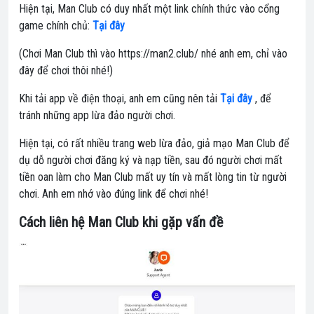
Hiện tại, Man Club có duy nhất một link chính thức vào cổng
game chính chủ:
Tại đây
(Chơi Man Club thì vào https://man2.club/ nhé anh em, chỉ vào
đây để chơi thôi nhé!)
Khi tải app về điện thoại, anh em cũng nên tải
Tại đây
, để
tránh những app lừa đảo người chơi.
Hiện tại, có rất nhiều trang web lừa đảo, giả mạo Man Club để
dụ dỗ người chơi đăng ký và nạp tiền, sau đó người chơi mất
tiền oan làm cho Man Club mất uy tín và mất lòng tin từ người
chơi. Anh em nhớ vào đúng link để chơi nhé!
Cách liên hệ Man Club khi gặp vấn đề