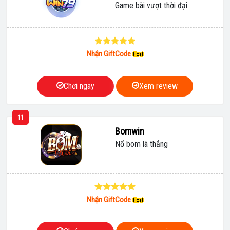
Game bài vượt thời đại
Nhận GiftCode
Chơi ngay
Xem review
11
Bomwin
Nổ bom là thắng
Nhận GiftCode