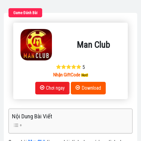
Game Đánh Bài
Man Club
5
Nhận GiftCode
Chơi ngay
Download
Nội Dung Bài Viết