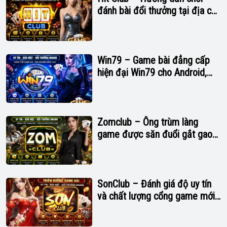
đánh bài đổi thưởng tại địa chỉ
cá cược hot nhất 2026
Win79 – Game bài đẳng cấp
hiện đại Win79 cho Android,
Ios,APK 2026
Zomclub – Ông trùm làng
game được săn đuổi gắt gao
trong năm 2026
SonClub – Đánh giá độ uy tín
và chất lượng cổng game mới
nhất 2026