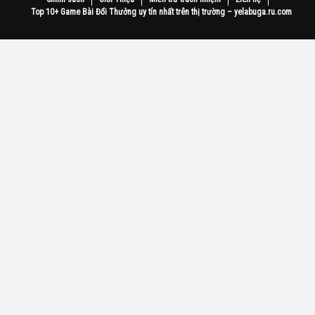
Top 10+ Game Bài Đổi Thưởng uy tín nhất trên thị trường – yelabuga.ru.com