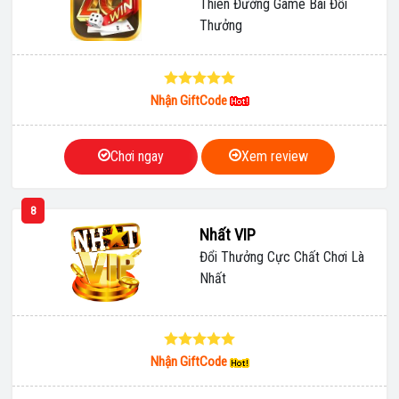
Thiên Đường Game Bài Đổi
Thưởng
Nhận GiftCode
Chơi ngay
Xem review
8
Nhất VIP
Đổi Thưởng Cực Chất Chơi Là
Nhất
Nhận GiftCode