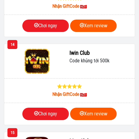
Nhận GiftCode
Chơi ngay
Xem review
14
Iwin Club
Code khủng tới 500k
Nhận GiftCode
Chơi ngay
Xem review
15