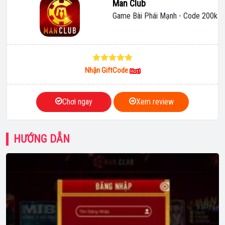
Man Club
Game Bài Phái Mạnh - Code 200k
Nhận GiftCode
Chơi ngay
Xem review
HƯỚNG DẪN