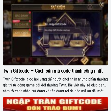
Twin Giftcode – Cách săn mã code thành công nhất
Twin Giftcode là cơ hội vàng để người chơi nhận những phần thưởng
giá trị từ cổng game bài đổi thưởng Twin. Bài viết này sẽ giúp bạn
nắm rõ cách nhận, sử dụng và tận dụng tối đa các mã ưu đãi một
cách dễ dàng và hiệu quả. Đừng bỏ lỡ cơ hội […]