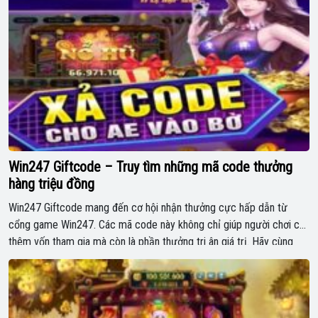
Win247 Giftcode – Truy tìm những mã code thưởng
hàng triệu đồng
Win247 Giftcode mang đến cơ hội nhận thưởng cực hấp dẫn từ
cổng game Win247. Các mã code này không chỉ giúp người chơi có
thêm vốn tham gia mà còn là phần thưởng tri ân giá trị. Hãy cùng
khám phá ngay các mã code đang có cùng cách nhận và sử dụng
hiệu […]