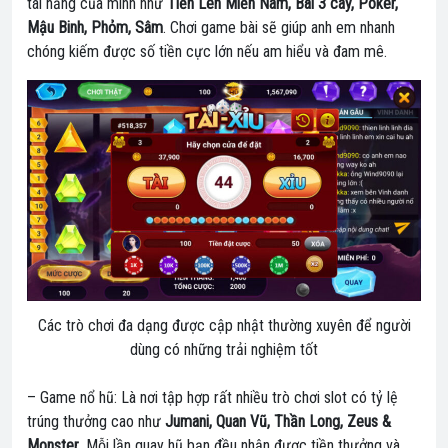
tài năng của mình như
Tiến Lên Miền Nam, Bài 3 cây, Poker,
Mậu Binh, Phỏm, Sâm
. Chơi game bài sẽ giúp anh em nhanh
chóng kiếm được số tiền cực lớn nếu am hiểu và đam mê.
Các trò chơi đa dạng được cập nhật thường xuyên để người
dùng có những trải nghiệm tốt
– Game nổ hũ: Là nơi tập hợp rất nhiều trò chơi slot có tỷ lệ
trúng thưởng cao như
Jumani, Quan Vũ, Thần Long, Zeus &
Monster
. Mỗi lần quay hũ bạn đều nhận được tiền thưởng và