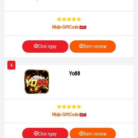
Nhận GiftCode
Chơi ngay
Xem review
6
Yo88
Nhận GiftCode
Chơi ngay
Xem review