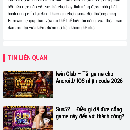
hồi tiêu cực nào về các trò chơi hay tính năng được nhà phát
hành cung cấp tại đây. Tham gia chơi game đổi thưởng cùng
Bomwin sẽ giúp bạn vừa có thể thể hiện tài năng, vừa thỏa mãn
đam mê lại vừa kiếm được số tiền không hề nhỏ.
TIN LIÊN QUAN
Iwin Club – Tải game cho
Android/ IOS nhận code 2026
Sun52 – Điều gì đã đưa cổng
game này đến với thành công?