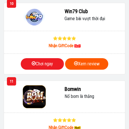
10
Win79 Club
Game bài vượt thời đại
Nhận GiftCode
Chơi ngay
Xem review
11
Bomwin
Nổ bom là thắng
Nhận GiftCode