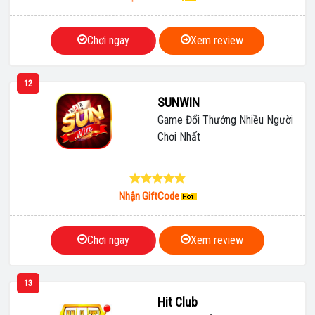
Chơi ngay
Xem review
12
SUNWIN
Game Đổi Thưởng Nhiều Người
Chơi Nhất
Nhận GiftCode
Chơi ngay
Xem review
13
Hit Club