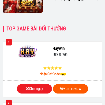
nhất 2026
TOP GAME BÀI ĐỔI THƯỞNG
1
Haywin
Hay là Win
Nhận GiftCode
Chơi ngay
Xem review
2