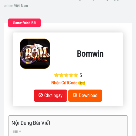
online Việt Nam
Game Đánh Bài
Bomwin
5
Nhận GiftCode
Chơi ngay
Download
Nội Dung Bài Viết