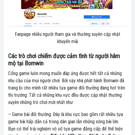
Fanpage nhiều người tham gia và thường xuyên cập nhật
khuyến mãi
Các trò chơi chiếm được cảm tình từ người hâm
mộ tại Bomwin
Cổng game luôn mong muốn đáp ứng được hết tất cả những
nhu cầu của mọi người chơi. Bởi vậy nhà phát hành Bomwin đã
trang bị cho mình rất nhiều tựa game đổi thưởng đang hot trên
thị trường. Tất cả những khu vực đều được cập nhật thường
xuyên những trò chơi mới nhất như:
– Game bài đổi thưởng: Đây là khu vực bao gồm rất nhiều tựa
game bài hấp dẫn cả trong dân gian lẫn những sòng bài lớn.
Bạn có thể trải nghiệm vô số tựa game đẳng cấp để thể hiện