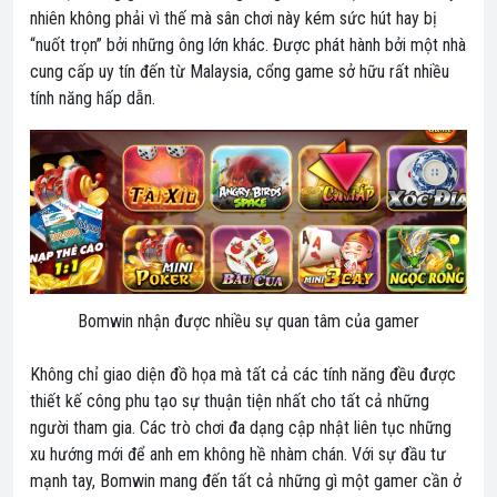
nhiên không phải vì thế mà sân chơi này kém sức hút hay bị
“nuốt trọn” bởi những ông lớn khác. Được phát hành bởi một nhà
cung cấp uy tín đến từ Malaysia, cổng game sở hữu rất nhiều
tính năng hấp dẫn.
Bomwin nhận được nhiều sự quan tâm của gamer
Không chỉ giao diện đồ họa mà tất cả các tính năng đều được
thiết kế công phu tạo sự thuận tiện nhất cho tất cả những
người tham gia. Các trò chơi đa dạng cập nhật liên tục những
xu hướng mới để anh em không hề nhàm chán. Với sự đầu tư
mạnh tay, Bomwin mang đến tất cả những gì một gamer cần ở