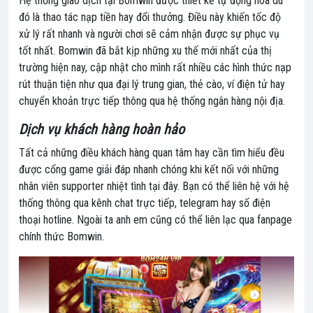
Hệ thống giao dịch tại Bomwin được thiết kế tự động hóa dù
đó là thao tác nạp tiền hay đổi thưởng. Điều này khiến tốc độ
xử lý rất nhanh và người chơi sẽ cảm nhận được sự phục vụ
tốt nhất. Bomwin đã bắt kịp những xu thế mới nhất của thị
trường hiện nay, cập nhật cho mình rất nhiều các hình thức nạp
rút thuận tiện như qua đại lý trung gian, thẻ cào, ví điện tử hay
chuyển khoản trực tiếp thông qua hệ thống ngân hàng nội địa.
Dịch vụ khách hàng hoàn hảo
Tất cả những điều khách hàng quan tâm hay cần tìm hiểu đều
được cổng game giải đáp nhanh chóng khi kết nối với những
nhân viên supporter nhiệt tình tại đây. Bạn có thể liên hệ với hệ
thống thông qua kênh chat trực tiếp, telegram hay số điện
thoại hotline. Ngoài ta anh em cũng có thể liên lạc qua
fanpage
chính thức Bomwin
.