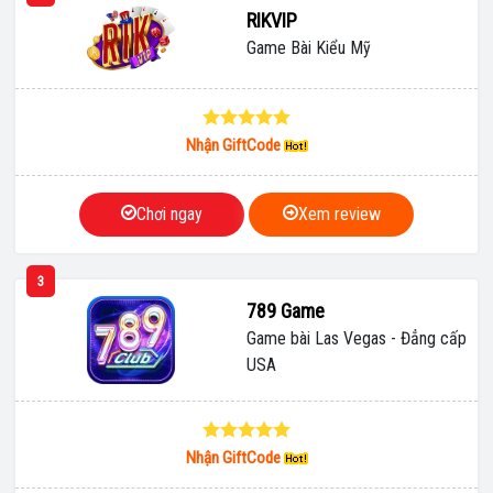
RIKVIP
Game Bài Kiểu Mỹ
Nhận GiftCode
Chơi ngay
Xem review
3
789 Game
Game bài Las Vegas - Đẳng cấp
USA
Nhận GiftCode