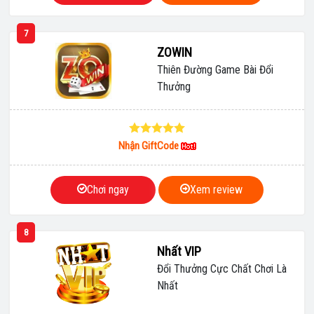
7
ZOWIN
Thiên Đường Game Bài Đổi
Thưởng
Nhận GiftCode
Chơi ngay
Xem review
8
Nhất VIP
Đổi Thưởng Cực Chất Chơi Là
Nhất