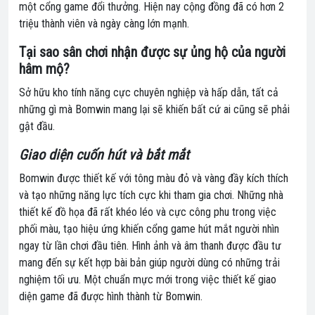
một cổng game đổi thưởng. Hiện nay cộng đồng đã có hơn 2
triệu thành viên và ngày càng lớn mạnh.
Tại sao sân chơi nhận được sự ủng hộ của người
hâm mộ?
Sở hữu kho tính năng cực chuyên nghiệp và hấp dẫn, tất cả
những gì mà Bomwin mang lại sẽ khiến bất cứ ai cũng sẽ phải
gật đầu.
Giao diện cuốn hút và bắt mắt
Bomwin được thiết kế với tông màu đỏ và vàng đầy kích thích
và tạo những năng lực tích cực khi tham gia chơi. Những nhà
thiết kế đồ họa đã rất khéo léo và cực công phu trong việc
phối màu, tạo hiệu ứng khiến cổng game hút mắt người nhìn
ngay từ lần chơi đầu tiên. Hình ảnh và âm thanh được đầu tư
mang đến sự kết hợp bài bản giúp người dùng có những trải
nghiệm tối ưu. Một chuẩn mực mới trong việc thiết kế giao
diện game đã được hình thành từ Bomwin.