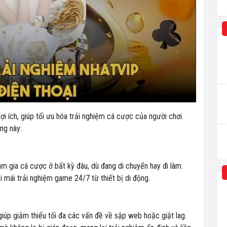
lợi ích, giúp tối ưu hóa trải nghiệm cá cược của người chơi.
ng này:
m gia cá cược ở bất kỳ đâu, dù đang di chuyển hay đi làm.
 mái trải nghiệm game 24/7 từ thiết bị di động.
giúp giảm thiểu tối đa các vấn đề về sập web hoặc giật lag.