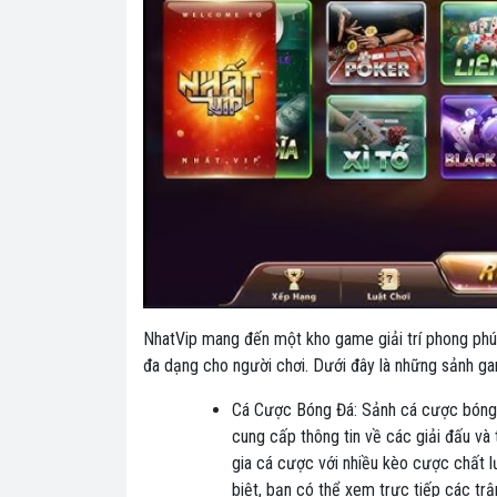
NhatVip mang đến một kho game giải trí phong phú, l
đa dạng cho người chơi. Dưới đây là những sảnh g
Cá Cược Bóng Đá: Sảnh cá cược bóng đ
cung cấp thông tin về các giải đấu và 
gia cá cược với nhiều kèo cược chất l
biệt, bạn có thể xem trực tiếp các tr