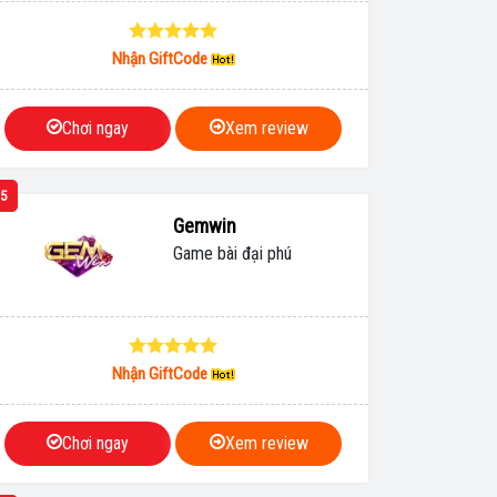
Nhận GiftCode
Chơi ngay
Xem review
5
Gemwin
Game bài đại phú
Nhận GiftCode
Chơi ngay
Xem review