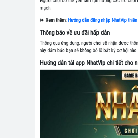
Người chơi có thể yên tâm tận hưởng các trò chơi m
mạch.
⏩ Xem thêm:
Hướng dẫn đăng nhập NhatVip thiên đ
Thông báo về ưu đãi hấp dẫn
Thông qua ứng dụng, người chơi sẽ nhận được thông
này đảm bảo bạn sẽ không bỏ lỡ bất kỳ cơ hội nào 
Hướng dẫn tải app NhatVip chi tiết cho n