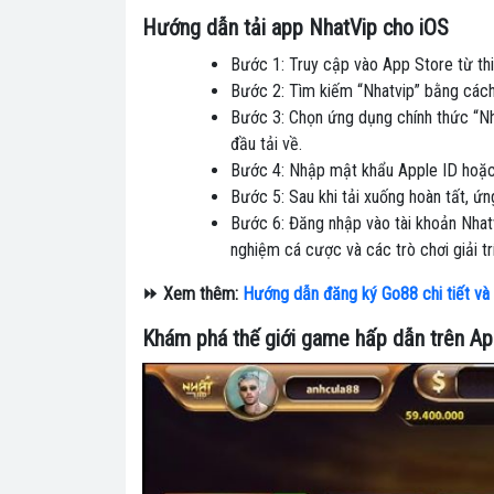
Hướng dẫn tải app NhatVip cho iOS
Bước 1: Truy cập vào App Store từ thi
Bước 2: Tìm kiếm “Nhatvip” bằng cách
Bước 3: Chọn ứng dụng chính thức “Nha
đầu tải về.
Bước 4: Nhập mật khẩu Apple ID hoặc 
Bước 5: Sau khi tải xuống hoàn tất, ứn
Bước 6: Đăng nhập vào tài khoản Nhatv
nghiệm cá cược và các trò chơi giải trí
⏩ Xem thêm:
Hướng dẫn đăng ký Go88 chi tiết và 
Khám phá thế giới game hấp dẫn trên A