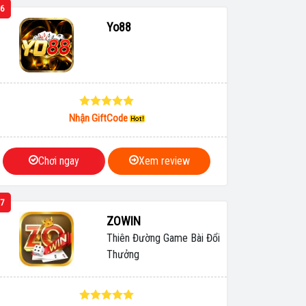
6
Yo88
Nhận GiftCode
Chơi ngay
Xem review
7
ZOWIN
Thiên Đường Game Bài Đổi
Thưởng