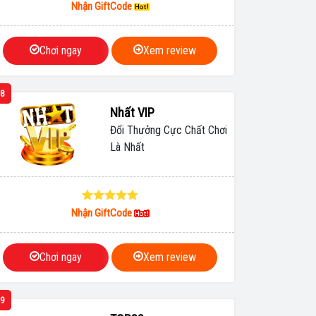
Nhận GiftCode
Chơi ngay
Xem review
8
Nhất VIP
Đổi Thưởng Cực Chất Chơi
Là Nhất
Nhận GiftCode
Chơi ngay
Xem review
9