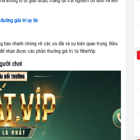
à không lo bị gián đoạn, mang lại trải nghiệm ổn định và liền
ường giải trí uy tín
 báo nhanh chóng về các ưu đãi và sự kiện quan trọng. Điều
để nhận được các phần thưởng giá trị từ NhatVip.
gười chơi