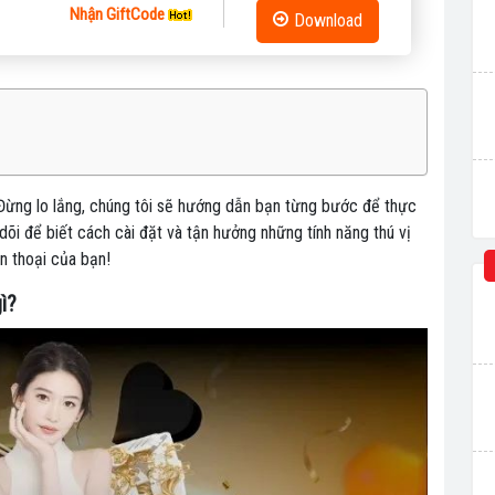
Nhận GiftCode
Download
ừng lo lắng, chúng tôi sẽ hướng dẫn bạn từng bước để thực
 dõi để biết cách cài đặt và tận hưởng những tính năng thú vị
n thoại của bạn!
ì?