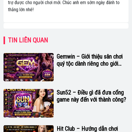
trợ được cho người chơi mới. Chúc anh em sớm ngày đánh to
thắng lớn nhé!
TIN LIÊN QUAN
Gemwin – Giới thiệu sân chơi
quý tộc dành riêng cho giới
hoàng gia
Sun52 – Điều gì đã đưa cổng
game này đến với thành công?
Hit Club – Hướng dẫn chơi