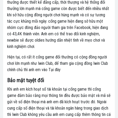
thưởng được thiết kế đẳng cấp, thời thượng và hệ thống đổi
thưởng lớn mạnh mà cổng game còn được biết đến nhiều nhất
khi sở hữu cộng đồng người chơi hùng mạnh và có sự tương
tác cực khủng mỗi ngày.
cổng game
hiện đang sở hữu một
nhóm cực đông đảo người tham gia trên Facebook, hiện đang
có 43,4K thành viên. Anh em có thể trao đổi kinh nghiệm,
newbie sẽ được oldies hướng dẫn nhiệt tình về mẹo chơi và
kinh nghiệm chơi.
Hiện tại, có rất ít cổng game đổi thưởng có cộng đồng người
chơi lớn mạnh như Iwin Club, để tham gia cộng đồng Iwin Club
chính chủ thì anh em vào Tại đây
Bảo mật tuyệt đối
Khi anh em kích hoạt số tài khoản tại
cổng game
thì cổng
game đảm bảo rằng mọi thông tin đều được bảo mật và mã sẽ
gửi về số điện thoại mà anh em đã kích hoạt trước đó. Ngoài
cung cấp số điện thoại và tài khoản ngân hàng trong giao dịch
thì Iwin Club không yêu cầu anh em cung cấp thêm thông tin cá