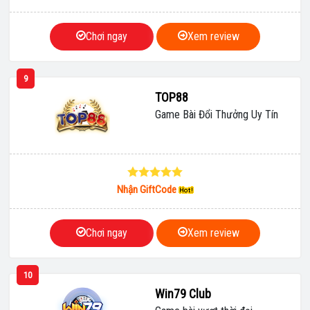
Chơi ngay
Xem review
9
TOP88
Game Bài Đổi Thưởng Uy Tín
Nhận GiftCode
Chơi ngay
Xem review
10
Win79 Club