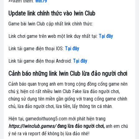
>>Xem thêm:
Win79
Update link chính thức vào Iwin Club
Game bài Iwin Club cập nhất link chính thức:
Link chơi game trên web một link duy nhất tại:
Tại đây
Link tải game điện thoại IOS:
Tại đây
Link tải game điện thoại Android:
Tại đây
Cảnh báo những link Iwin Club lừa đảo người chơi
Cảnh báo quan trọng anh em trong cộng đồng
cổng game
nên
chú ý, hiện có rất nhiều Iwin Club Fake lừa đảo người chơi,
chúng sử dụng tên miền gần giống với trang
cổng game
chính
chủ, lừa đảo người chơi, lừa tiền, lấy thông tin cá nhân.
Hiện tại, gamedoithuong5.com mới phát hiện trang
https://iwinclub.games/
đang lừa đảo người chơi,
anh em chú
ý né ra và report để không bị lừa đảo nhé!