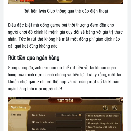
Rút tiền Iwin Club thông qua thẻ cào điện thoại
Điều đặc biệt mà cổng game bài thời thượng
đem đến cho
người chơi đó chính là mệnh giá quy đổi sẽ bằng với giá trị thực
nhận. Tức là rút thẻ không hề mất một đồng phí giao dịch nào
cả, quá hot đúng không nào.
Rút tiền qua ngân hàng
Song song đó, anh em còn có thể rút tiền về tài khoản ngân
hàng của mình cực nhanh chóng và tiện lợi. Lưu ý rằng, một tài
khoản chơi game chỉ có thể nạp và rút cùng một số tài khoản
ngân hàng thôi mọi người nhé!