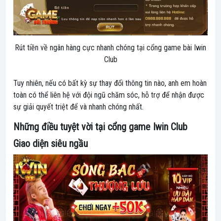
Rút tiền về ngân hàng cực nhanh chóng tại cổng game bài Iwin
Club
Tuy nhiên, nếu có bất kỳ sự thay đổi thông tin nào, anh em hoàn
toàn có thể liên hệ với đội ngũ chăm sóc, hỗ trợ để nhận được
sự giải quyết triệt để và nhanh chóng nhất.
Những điều tuyệt vời tại cổng game Iwin Club
Giao diện siêu ngầu