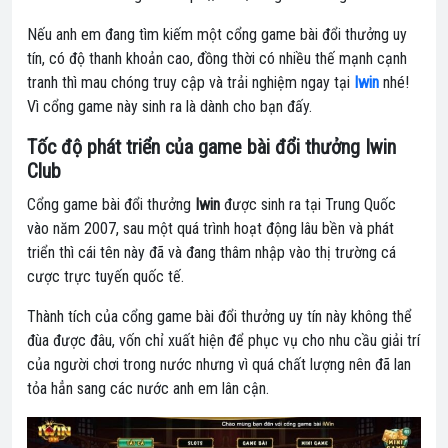
Nếu anh em đang tìm kiếm một cổng game bài đổi thưởng uy
tín, có độ thanh khoản cao, đồng thời có nhiều thế mạnh cạnh
tranh thì mau chóng truy cập và trải nghiệm ngay tại
Iwin
nhé!
Vì cổng game này sinh ra là dành cho bạn đấy.
Tốc độ phát triển của game bài đổi thưởng Iwin
Club
Cổng game bài đổi thưởng
Iwin
được sinh ra tại Trung Quốc
vào năm 2007, sau một quá trình hoạt động lâu bền và phát
triển thì cái tên này đã và đang thâm nhập vào thị trường cá
cược trực tuyến quốc tế.
Thành tích của cổng game bài đổi thưởng uy tín này không thể
đùa được đâu, vốn chỉ xuất hiện để phục vụ cho nhu cầu giải trí
của người chơi trong nước nhưng vì quá chất lượng nên đã lan
tỏa hẳn sang các nước anh em lân cận.