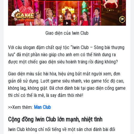
Giao diện của Iwin Club
Với câu slogan đậm chất quý tộc “Iwin Club – Sòng bài thượng
lưu” đã một phần nào giúp cho anh em có thể hình dung ra
được một chiếc giao diện siêu hoành tráng rồi đúng không?
Giao diện màu sắc hài hòa, hiệu ứng bắt mắt người xem, đơn
giản dễ sử dụng. Lướt game siêu nhanh, vào game tốc độ cao,
không lag, không giật. Đã chơi đánh bài tại giao diện
cổng game
thì chỉ có thể là mê, là say đắm thôi nhé!
>>Xem thêm:
Man Club
Cộng đồng Iwin Club lớn mạnh, nhiệt tình
Iwin Club không chỉ nổi tiếng về một sân chơi đánh bài đổi