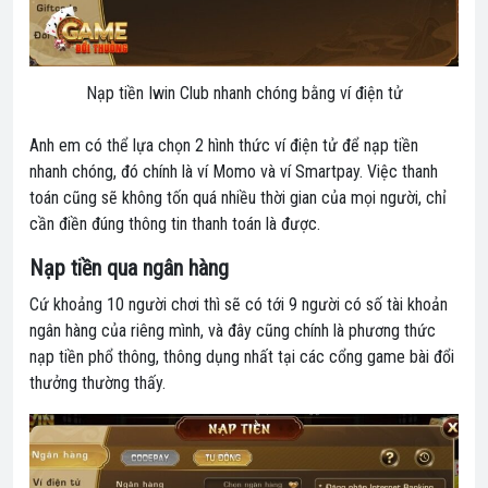
Nạp tiền Iwin Club nhanh chóng bằng ví điện tử
Anh em có thể lựa chọn 2 hình thức ví điện tử để nạp tiền
nhanh chóng, đó chính là ví Momo và ví Smartpay. Việc thanh
toán cũng sẽ không tốn quá nhiều thời gian của mọi người, chỉ
cần điền đúng thông tin thanh toán là được.
Nạp tiền qua ngân hàng
Cứ khoảng 10 người chơi thì sẽ có tới 9 người có số tài khoản
ngân hàng của riêng mình, và đây cũng chính là phương thức
nạp tiền phổ thông, thông dụng nhất tại các cổng game bài đổi
thưởng thường thấy.