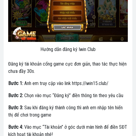
Hướng dẫn đăng ký Iwin Club
Đăng ký tài khoản
cổng game
cực đơn giản, thao tác thực hiện
chưa đầy 30s.
Bước 1:
Anh em truy cập vào link https://iwin15.club/
Bước 2:
Chọn vào mục “Đăng ký” điền thông tin theo yêu cầu
Bước 3:
Sau khi đăng ký thành công thì anh em nhập tên hiển
thị để chơi trong game
Bước 4:
Vào mục “Tài khoản” ở góc dưới màn hình để điền SĐT
kích hoạt tài khoản nhé!