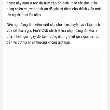
game này nằm ở tốc độ truy cập ổn định, thao tác đơn giản
cùng nhiều chương trình ưu đãi giá trị dành cho thành viên mới
lẫn người chơi lâu năm.
Nếu bạn đang tìm kiếm một sân chơi trực tuyến vừa kịch tính,
vừa dễ tham gia,
Fa88 Club
chính là lựa chọn đáng để khám
phá. Tham gia ngay để tận hưởng những phút giây giải trí hấp
dẫn và cơ hội nhận thưởng không giới hạn.