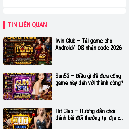
TIN LIÊN QUAN
Iwin Club – Tải game cho
Android/ IOS nhận code 2026
Sun52 – Điều gì đã đưa cổng
game này đến với thành công?
Hit Club – Hướng dẫn chơi
đánh bài đổi thưởng tại địa chỉ
cá cược hot nhất 2026