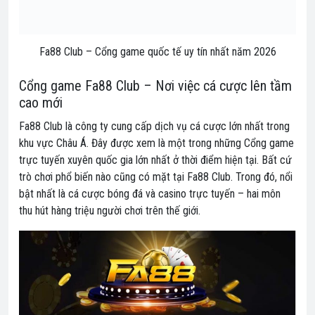
Fa88 Club – Cổng game quốc tế uy tín nhất năm 2026
Cổng game Fa88 Club – Nơi việc cá cược lên tầm
cao mới
Fa88 Club là công ty cung cấp dịch vụ cá cược lớn nhất trong
khu vực Châu Á. Đây được xem là một trong những Cổng game
trực tuyến xuyên quốc gia lớn nhất ở thời điểm hiện tại. Bất cứ
trò chơi phổ biến nào cũng có mặt tại Fa88 Club. Trong đó, nổi
bật nhất là cá cược bóng đá và casino trực tuyến – hai môn
thu hút hàng triệu người chơi trên thế giới.