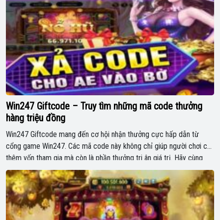
Win247 Giftcode – Truy tìm những mã code thưởng
hàng triệu đồng
Win247 Giftcode mang đến cơ hội nhận thưởng cực hấp dẫn từ
cổng game Win247. Các mã code này không chỉ giúp người chơi có
thêm vốn tham gia mà còn là phần thưởng tri ân giá trị. Hãy cùng
khám phá ngay các mã code đang có cùng cách nhận và sử dụng
hiệu […]