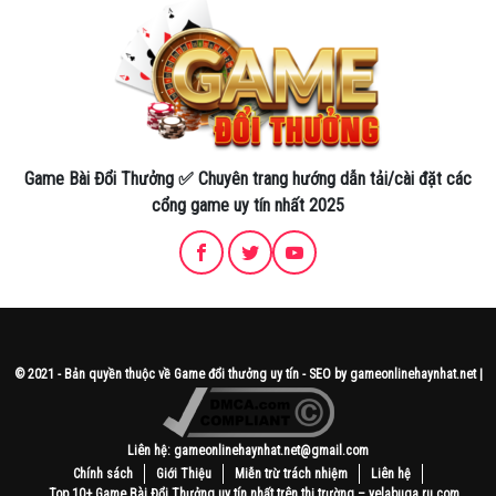
Game Bài Đổi Thưởng ✅ Chuyên trang hướng dẫn tải/cài đặt các
cổng game uy tín nhất 2025
© 2021 - Bản quyền thuộc về
Game đổi thưởng uy tín
- SEO by gameonlinehaynhat.net |
Liên hệ:
gameonlinehaynhat.net@gmail.com
Chính sách
Giới Thiệu
Miễn trừ trách nhiệm
Liên hệ
Top 10+ Game Bài Đổi Thưởng uy tín nhất trên thị trường – yelabuga.ru.com