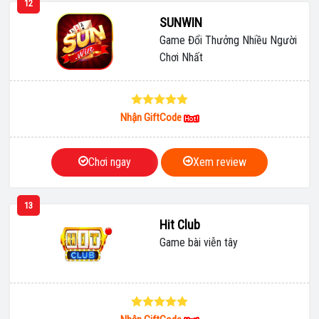
12
SUNWIN
Game Đổi Thưởng Nhiều Người
Chơi Nhất
Nhận GiftCode
Chơi ngay
Xem review
13
Hit Club
Game bài viễn tây