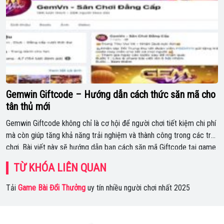
Gemwin Giftcode – Hướng dẫn cách thức săn mã cho
tân thủ mới
Gemwin Giftcode không chỉ là cơ hội để người chơi tiết kiệm chi phí
mà còn giúp tăng khả năng trải nghiệm và thành công trong các trò
chơi. Bài viết này sẽ hướng dẫn bạn cách săn mã Giftcode tại game
bài đổi thưởng Gemwin nhanh chóng và chi tiết. Đồng thời bài viết
TỪ KHÓA LIÊN QUAN
[…]
Tải
Game Bài Đổi Thưởng
uy tín nhiều người chơi nhất 2025