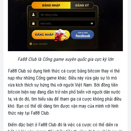
Fa88 Club là Cổng game xuyên quốc gia cực kỳ lớn
Fa88 Club sử dụng hình thức cá cược bằng bitcoin thay vì thẻ
nạp như những Cổng game khác. Điều này vừa gây sự tò mò
vừa kích thích sự hứng thú với người Việt Nam. Bởi đồng tiền
bitcoin hiện nay đang dần trở nên phổ biến với người dân nước
ta, và do đó, tìm hiểu sâu để tham gia cá cược không phải điều
khó. Bạn có thể dễ dàng tìm được vận may của mình với hình
thức này tại Fa88 Club.
Điểm đặc biệt ở Fa88 Club đó là việc cá cược có thể diễn ra