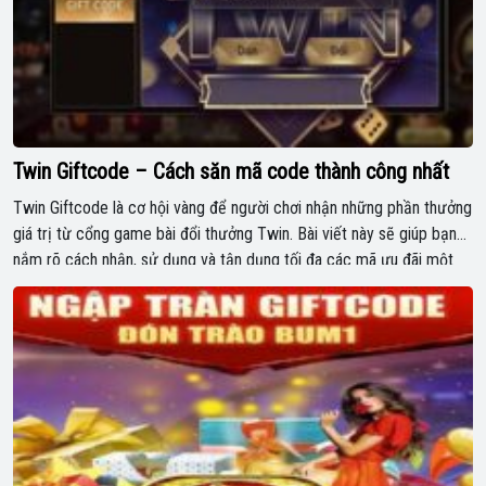
Twin Giftcode – Cách săn mã code thành công nhất
Twin Giftcode là cơ hội vàng để người chơi nhận những phần thưởng
giá trị từ cổng game bài đổi thưởng Twin. Bài viết này sẽ giúp bạn
nắm rõ cách nhận, sử dụng và tận dụng tối đa các mã ưu đãi một
cách dễ dàng và hiệu quả. Đừng bỏ lỡ cơ hội […]