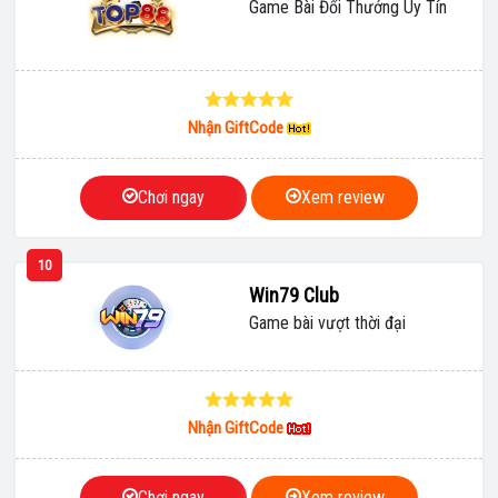
Game Bài Đổi Thưởng Uy Tín
Nhận GiftCode
Chơi ngay
Xem review
10
Win79 Club
Game bài vượt thời đại
Nhận GiftCode
Chơi ngay
Xem review