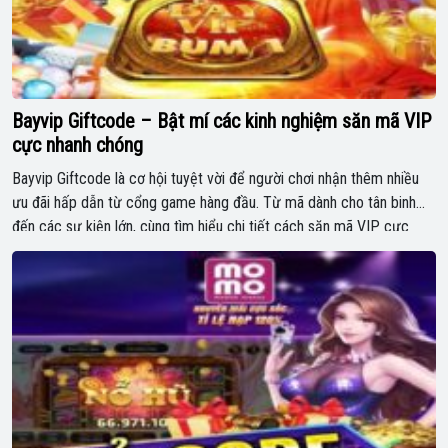
Bayvip Giftcode – Bật mí các kinh nghiệm săn mã VIP
cực nhanh chóng
Bayvip Giftcode là cơ hội tuyệt vời để người chơi nhận thêm nhiều
ưu đãi hấp dẫn từ cổng game hàng đầu. Từ mã dành cho tân binh
đến các sự kiện lớn, cùng tìm hiểu chi tiết cách săn mã VIP cực
nhanh chóng và hiệu quả qua bài viết dưới đây. Tổng hợp […]