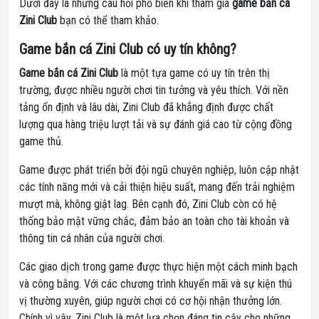
Dưới đây là những câu hỏi phổ biến khi tham gia
game bắn cá
Zini Club
bạn có thể tham khảo.
Game bắn cá Zini Club có uy tín không?
Game bắn cá Zini Club
là một tựa game có uy tín trên thị
trường, được nhiều người chơi tin tưởng và yêu thích. Với nền
tảng ổn định và lâu dài, Zini Club đã khẳng định được chất
lượng qua hàng triệu lượt tải và sự đánh giá cao từ cộng đồng
game thủ.
Game được phát triển bởi đội ngũ chuyên nghiệp, luôn cập nhật
các tính năng mới và cải thiện hiệu suất, mang đến trải nghiệm
mượt mà, không giật lag. Bên cạnh đó, Zini Club còn có hệ
thống bảo mật vững chắc, đảm bảo an toàn cho tài khoản và
thông tin cá nhân của người chơi.
Các giao dịch trong game được thực hiện một cách minh bạch
và công bằng. Với các chương trình khuyến mãi và sự kiện thú
vị thường xuyên, giúp người chơi có cơ hội nhận thưởng lớn.
Chính vì vậy, Zini Club là một lựa chọn đáng tin cậy cho những