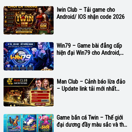
Iwin Club – Tải game cho
Android/ IOS nhận code 2026
Win79 – Game bài đẳng cấp
hiện đại Win79 cho Android,
Ios,APK 2026
Man Club – Cảnh báo lừa đảo
– Update link tải mới nhất
2025
Game bắn cá Twin – Thế giới
đại dương đầy màu sắc và thú
vị