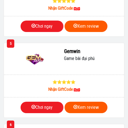
Nhận GiftCode
Chơi ngay
Xem review
5
Gemwin
Game bài đại phú
Nhận GiftCode
Chơi ngay
Xem review
6