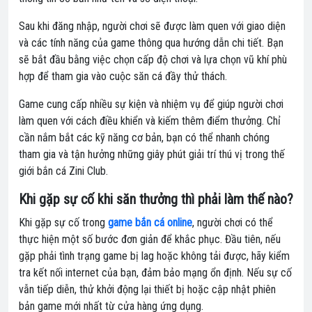
Sau khi đăng nhập, người chơi sẽ được làm quen với giao diện
và các tính năng của game thông qua hướng dẫn chi tiết. Bạn
sẽ bắt đầu bằng việc chọn cấp độ chơi và lựa chọn vũ khí phù
hợp để tham gia vào cuộc săn cá đầy thử thách.
Game cung cấp nhiều sự kiện và nhiệm vụ để giúp người chơi
làm quen với cách điều khiển và kiếm thêm điểm thưởng. Chỉ
cần nắm bắt các kỹ năng cơ bản, bạn có thể nhanh chóng
tham gia và tận hưởng những giây phút giải trí thú vị trong thế
giới bắn cá Zini Club.
Khi gặp sự cố khi săn thưởng thì phải làm thế nào?
Khi gặp sự cố trong
game bắn cá online
, người chơi có thể
thực hiện một số bước đơn giản để khắc phục. Đầu tiên, nếu
gặp phải tình trạng game bị lag hoặc không tải được, hãy kiểm
tra kết nối internet của bạn, đảm bảo mạng ổn định. Nếu sự cố
vẫn tiếp diễn, thử khởi động lại thiết bị hoặc cập nhật phiên
bản game mới nhất từ cửa hàng ứng dụng.