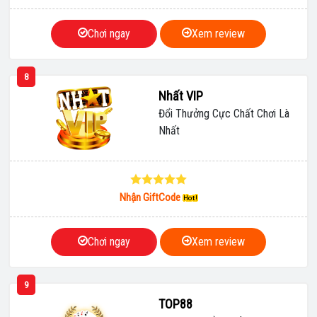
Chơi ngay
Xem review
8
Nhất VIP
Đổi Thưởng Cực Chất Chơi Là
Nhất
Nhận GiftCode
Chơi ngay
Xem review
9
TOP88