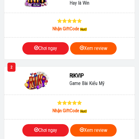
Hay là Win
Nhận GiftCode
Chơi ngay
Xem review
2
RIKVIP
Game Bài Kiểu Mỹ
Nhận GiftCode
Chơi ngay
Xem review