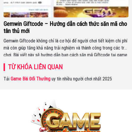
Gemwin Giftcode – Hướng dẫn cách thức săn mã cho
tân thủ mới
Gemwin Giftcode không chỉ là cơ hội để người chơi tiết kiệm chi phí
mà còn giúp tăng khả năng trải nghiệm và thành công trong các trò
chơi. Bài viết này sẽ hướng dẫn bạn cách săn mã Giftcode tại game
bài đổi thưởng Gemwin nhanh chóng và chi tiết. Đồng thời bài viết
TỪ KHÓA LIÊN QUAN
[…]
Tải
Game Bài Đổi Thưởng
uy tín nhiều người chơi nhất 2025