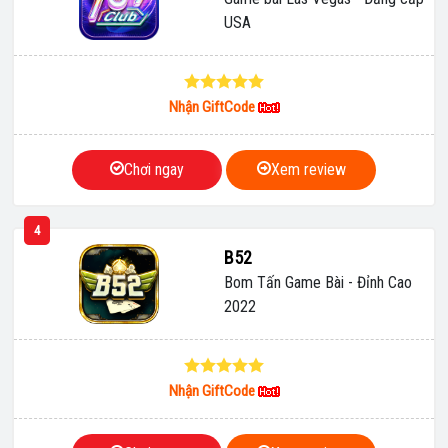
USA
Nhận GiftCode
Chơi ngay
Xem review
4
B52
Bom Tấn Game Bài - Đỉnh Cao
2022
Nhận GiftCode