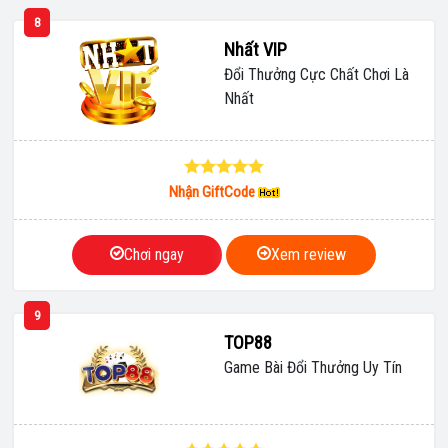
8
Nhất VIP
Đổi Thưởng Cực Chất Chơi Là
Nhất
Nhận GiftCode
Chơi ngay
Xem review
9
TOP88
Game Bài Đổi Thưởng Uy Tín