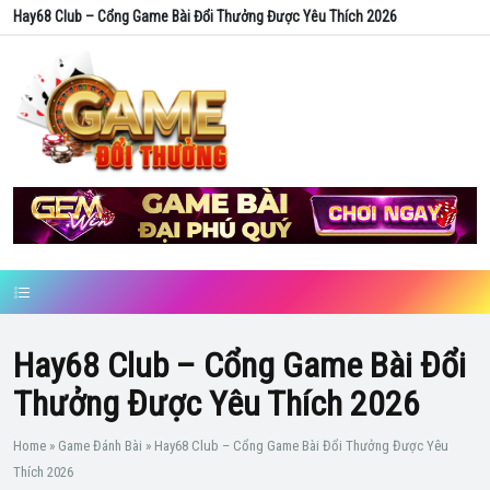
Hay68 Club – Cổng Game Bài Đổi Thưởng Được Yêu Thích 2026
Hay68 Club – Cổng Game Bài Đổi
Thưởng Được Yêu Thích 2026
Home
»
Game Đánh Bài
»
Hay68 Club – Cổng Game Bài Đổi Thưởng Được Yêu
Thích 2026