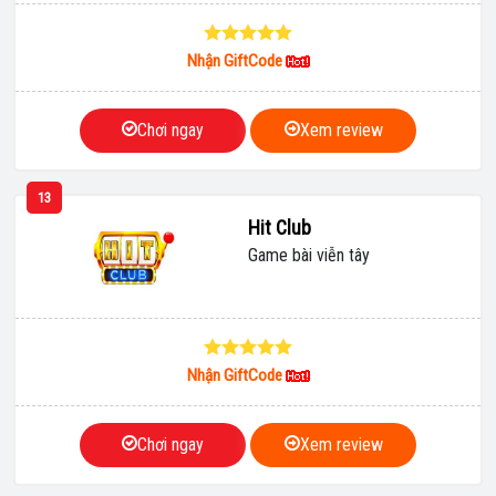
Nhận GiftCode
Chơi ngay
Xem review
13
Hit Club
Game bài viễn tây
Nhận GiftCode
Chơi ngay
Xem review