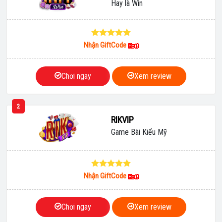
Hay là Win
Nhận GiftCode
Chơi ngay
Xem review
2
RIKVIP
Game Bài Kiểu Mỹ
Nhận GiftCode
Chơi ngay
Xem review