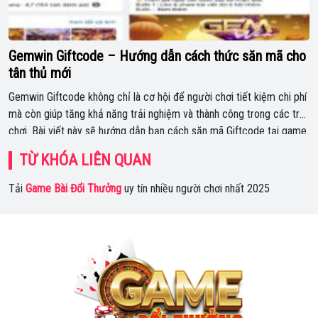
Gemwin Giftcode – Hướng dẫn cách thức săn mã cho
tân thủ mới
Gemwin Giftcode không chỉ là cơ hội để người chơi tiết kiệm chi phí
mà còn giúp tăng khả năng trải nghiệm và thành công trong các trò
chơi. Bài viết này sẽ hướng dẫn bạn cách săn mã Giftcode tại game
bài đổi thưởng Gemwin nhanh chóng và chi tiết. Đồng thời bài viết
TỪ KHÓA LIÊN QUAN
[…]
Tải
Game Bài Đổi Thưởng
uy tín nhiều người chơi nhất 2025