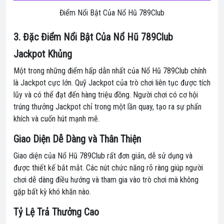
Điểm Nổi Bật Của Nổ Hũ 789Club
3. Đặc Điểm Nổi Bật Của Nổ Hũ 789Club
Jackpot Khủng
Một trong những điểm hấp dẫn nhất của Nổ Hũ 789Club chính
là Jackpot cực lớn. Quỹ Jackpot của trò chơi liên tục được tích
lũy và có thể đạt đến hàng triệu đồng. Người chơi có cơ hội
trúng thưởng Jackpot chỉ trong một lần quay, tạo ra sự phấn
khích và cuốn hút mạnh mẽ.
Giao Diện Dễ Dàng và Thân Thiện
Giao diện của Nổ Hũ 789Club rất đơn giản, dễ sử dụng và
được thiết kế bắt mắt. Các nút chức năng rõ ràng giúp người
chơi dễ dàng điều hướng và tham gia vào trò chơi mà không
gặp bất kỳ khó khăn nào.
Tỷ Lệ Trả Thưởng Cao