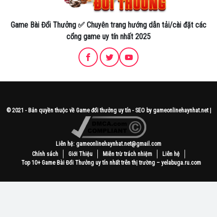
Game Bài Đổi Thưởng ✅ Chuyên trang hướng dẫn tải/cài đặt các
cổng game uy tín nhất 2025
© 2021 - Bản quyền thuộc về
Game đổi thưởng uy tín
- SEO by gameonlinehaynhat.net |
Liên hệ:
gameonlinehaynhat.net@gmail.com
Chính sách
Giới Thiệu
Miễn trừ trách nhiệm
Liên hệ
Top 10+ Game Bài Đổi Thưởng uy tín nhất trên thị trường – yelabuga.ru.com