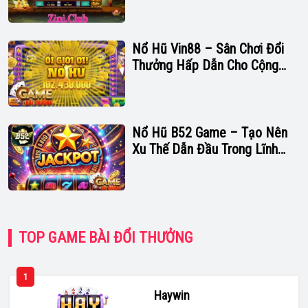
Nổ Hũ Vin88 – Sân Chơi Đổi
Thưởng Hấp Dẫn Cho Cộng
Đồng Game Thủ
Nổ Hũ B52 Game – Tạo Nên
Xu Thế Dẫn Đầu Trong Lĩnh
Vực Đổi Thưởng
TOP GAME BÀI ĐỔI THƯỞNG
1
Haywin