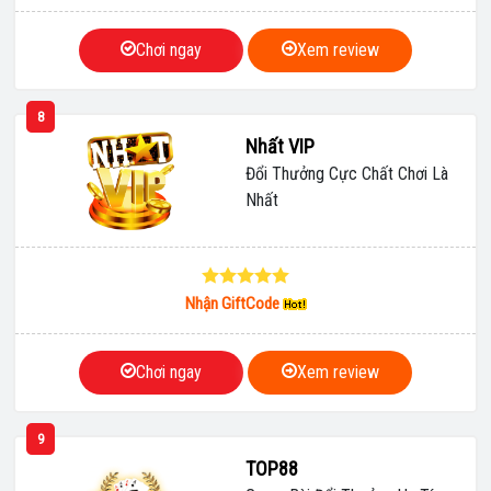
Chơi ngay
Xem review
8
Nhất VIP
Đổi Thưởng Cực Chất Chơi Là
Nhất
Nhận GiftCode
Chơi ngay
Xem review
9
TOP88