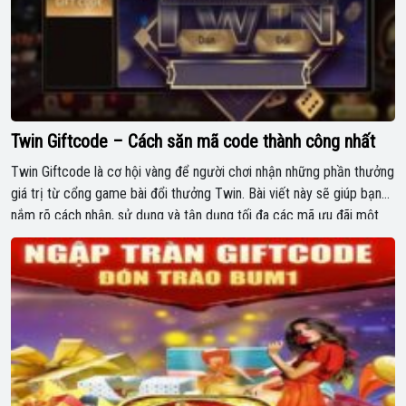
Twin Giftcode – Cách săn mã code thành công nhất
Twin Giftcode là cơ hội vàng để người chơi nhận những phần thưởng
giá trị từ cổng game bài đổi thưởng Twin. Bài viết này sẽ giúp bạn
nắm rõ cách nhận, sử dụng và tận dụng tối đa các mã ưu đãi một
cách dễ dàng và hiệu quả. Đừng bỏ lỡ cơ hội […]