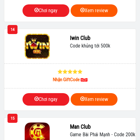
Chơi ngay
Xem review
14
Iwin Club
Code khủng tới 500k
Nhận GiftCode
Chơi ngay
Xem review
15
Man Club
Game Bài Phái Mạnh - Code 200k