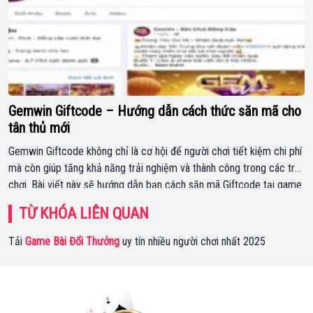
Gemwin Giftcode – Hướng dẫn cách thức săn mã cho
tân thủ mới
Gemwin Giftcode không chỉ là cơ hội để người chơi tiết kiệm chi phí
mà còn giúp tăng khả năng trải nghiệm và thành công trong các trò
chơi. Bài viết này sẽ hướng dẫn bạn cách săn mã Giftcode tại game
bài đổi thưởng Gemwin nhanh chóng và chi tiết. Đồng thời bài viết
TỪ KHÓA LIÊN QUAN
[…]
Tải
Game Bài Đổi Thưởng
uy tín nhiều người chơi nhất 2025