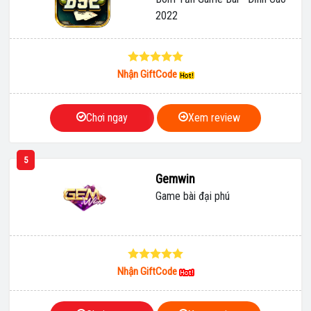
2022
Nhận GiftCode
Chơi ngay
Xem review
5
Gemwin
Game bài đại phú
Nhận GiftCode