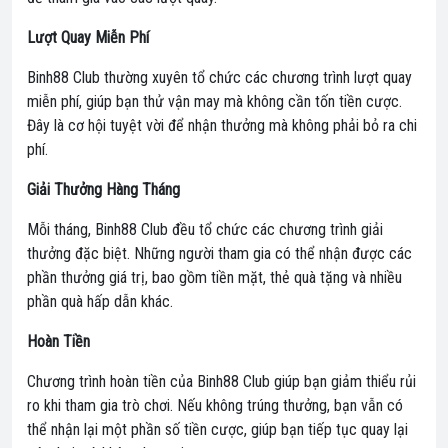
Lượt Quay Miễn Phí
Binh88 Club thường xuyên tổ chức các chương trình lượt quay
miễn phí, giúp bạn thử vận may mà không cần tốn tiền cược.
Đây là cơ hội tuyệt vời để nhận thưởng mà không phải bỏ ra chi
phí.
Giải Thưởng Hàng Tháng
Mỗi tháng, Binh88 Club đều tổ chức các chương trình giải
thưởng đặc biệt. Những người tham gia có thể nhận được các
phần thưởng giá trị, bao gồm tiền mặt, thẻ quà tặng và nhiều
phần quà hấp dẫn khác.
Hoàn Tiền
Chương trình hoàn tiền của Binh88 Club giúp bạn giảm thiểu rủi
ro khi tham gia trò chơi. Nếu không trúng thưởng, bạn vẫn có
thể nhận lại một phần số tiền cược, giúp bạn tiếp tục quay lại