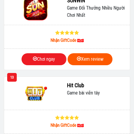
SUNWIN
Game Đổi Thưởng Nhiều Người
Chơi Nhất
Nhận GiftCode
Chơi ngay
Xem review
13
Hit Club
Game bài viễn tây
Nhận GiftCode