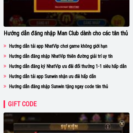
Hướng dẫn đăng nhập Man Club dành cho các tân thủ
Hướng dẫn tải app NhatVip chơi game không giới hạn
Hướng dẫn đăng nhập NhatVip thiên đường giải trí uy tín
Hướng dẫn đăng ký NhatVip ưu đãi đổi thưởng 1-1 siêu hấp dẫn
Hướng dẫn tải app Sunwin nhận ưu đãi hấp dẫn
Hướng dẫn đăng nhập Sunwin tặng ngay code tân thủ
GIFT CODE