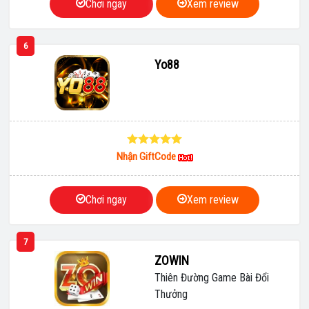
Chơi ngay
Xem review
6
Yo88
Nhận GiftCode
Chơi ngay
Xem review
7
ZOWIN
Thiên Đường Game Bài Đổi
Thưởng