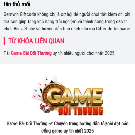
tân thủ mới
Gemwin Giftcode không chỉ là cơ hội để người chơi tiết kiệm chi phí
mà còn giúp tăng khả năng trải nghiệm và thành công trong các trò
chơi. Bài viết này sẽ hướng dẫn bạn cách săn mã Giftcode tại game
bài đổi thưởng Gemwin nhanh chóng và chi tiết. Đồng thời bài viết
TỪ KHÓA LIÊN QUAN
[…]
Tải
Game Bài Đổi Thưởng
uy tín nhiều người chơi nhất 2025
Game Bài Đổi Thưởng ✅ Chuyên trang hướng dẫn tải/cài đặt các
cổng game uy tín nhất 2025