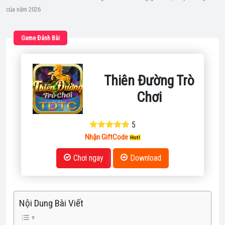
của năm 2026
Game Đánh Bài
Thiên Đường Trò
Chơi
5
Nhận GiftCode
Chơi ngay
Download
Nội Dung Bài Viết