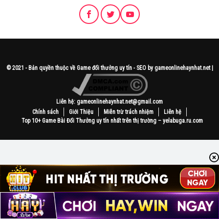
© 2021 - Bản quyền thuộc về
Game đổi thưởng uy tín
- SEO by gameonlinehaynhat.net |
Liên hệ:
gameonlinehaynhat.net@gmail.com
Chính sách
Giới Thiệu
Miễn trừ trách nhiệm
Liên hệ
Top 10+ Game Bài Đổi Thưởng uy tín nhất trên thị trường – yelabuga.ru.com