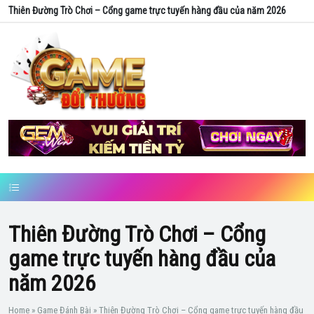
Thiên Đường Trò Chơi – Cổng game trực tuyến hàng đầu của năm 2026
Thiên Đường Trò Chơi – Cổng
game trực tuyến hàng đầu của
năm 2026
Home
»
Game Đánh Bài
»
Thiên Đường Trò Chơi – Cổng game trực tuyến hàng đầu