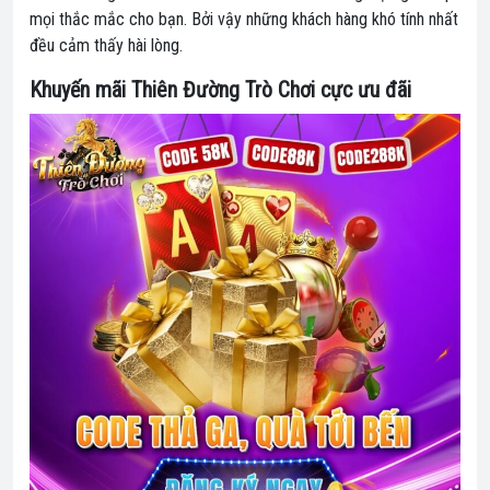
mọi thắc mắc cho bạn. Bởi vậy những khách hàng khó tính nhất
đều cảm thấy hài lòng.
Khuyến mãi Thiên Đường Trò Chơi cực ưu đãi