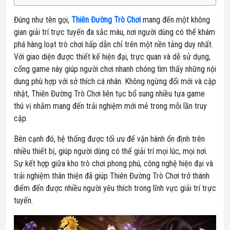
Đúng như tên gọi,
Thiên Đường Trò Chơi
mang đến một không
gian giải trí trực tuyến đa sắc màu, nơi người dùng có thể khám
phá hàng loạt trò chơi hấp dẫn chỉ trên một nền tảng duy nhất.
Với giao diện được thiết kế hiện đại, trực quan và dễ sử dụng,
cổng game này giúp người chơi nhanh chóng tìm thấy những nội
dung phù hợp với sở thích cá nhân. Không ngừng đổi mới và cập
nhật, Thiên Đường Trò Chơi liên tục bổ sung nhiều tựa game
thú vị nhằm mang đến trải nghiệm mới mẻ trong mỗi lần truy
cập.
Bên cạnh đó, hệ thống được tối ưu để vận hành ổn định trên
nhiều thiết bị, giúp người dùng có thể giải trí mọi lúc, mọi nơi.
Sự kết hợp giữa kho trò chơi phong phú, công nghệ hiện đại và
trải nghiệm thân thiện đã giúp Thiên Đường Trò Chơi trở thành
điểm đến được nhiều người yêu thích trong lĩnh vực giải trí trực
tuyến.