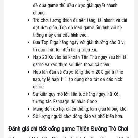
đề của game thủ đều được giải quyết nhanh
chóng.
Trò chơi tương thích đa nền tảng, tải nhanh và cài
đặt đơn giản. Tốc độ load game ổn định với hệ
thống máy chủ cấu hình cao.
Đua Top Bigs hàng ngày với giải thưởng cho 3 vị
trí cao nhất lên đến hàng triệu Xu.
Nạp 20 Xu vào tài khoản Tấn Thủ ngay sau khi tải
game và xác thực số điện thoại cá nhân.
Nạp lần đầu sẽ được tặng thêm 20% giá trị thẻ
nạp, tỷ lệ nạp 1: 1 áp dụng cho tất cả các nick
game.
Sự kiện quy mô lớn liên tục hàng ngày: hũ X6,
tương tác Fanpage để nhận Code.
Mang đến cơ hội chiến thắng, làm giàu không khó.
Số lượng người chơi đông đảo và phổ biến hơn.
Đánh giá chi tiết cổng game Thiên Đường Trò Chơi