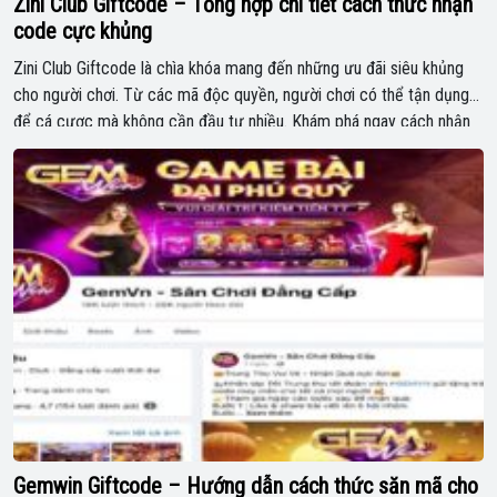
Zini Club Giftcode – Tổng hợp chi tiết cách thức nhận
code cực khủng
Zini Club Giftcode là chìa khóa mang đến những ưu đãi siêu khủng
cho người chơi. Từ các mã độc quyền, người chơi có thể tận dụng
để cá cược mà không cần đầu tư nhiều. Khám phá ngay cách nhận
và sử dụng Giftcode từ Zini Club để tối ưu trải nghiệm của bạn! […]
Gemwin Giftcode – Hướng dẫn cách thức săn mã cho