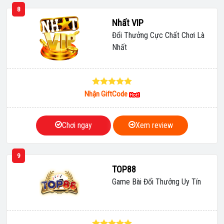
8
Nhất VIP
Đổi Thưởng Cực Chất Chơi Là
Nhất
Nhận GiftCode
Chơi ngay
Xem review
9
TOP88
Game Bài Đổi Thưởng Uy Tín