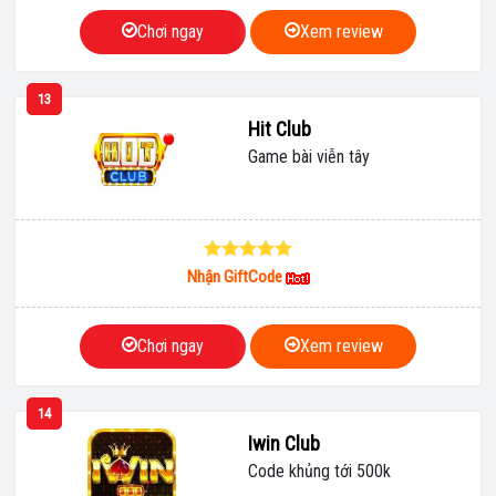
Chơi ngay
Xem review
13
Hit Club
Game bài viễn tây
Nhận GiftCode
Chơi ngay
Xem review
14
Iwin Club
Code khủng tới 500k