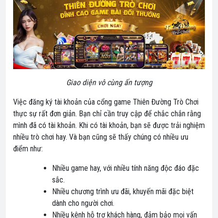
Giao diện vô cùng ấn tượng
Việc đăng ký tài khoản của cổng game Thiên Đường Trò Chơi
thực sự rất đơn giản. Bạn chỉ cần truy cập để chắc chắn rằng
mình đã có tài khoản. Khi có tài khoản, bạn sẽ được trải nghiệm
nhiều trò chơi hay. Và bạn cũng sẽ thấy chúng có nhiều ưu
điểm như:
Nhiều game hay, với nhiều tính năng độc đáo đặc
sắc.
Nhiều chương trình ưu đãi, khuyến mãi đặc biệt
dành cho người chơi.
Nhiều kênh hỗ trợ khách hàng, đảm bảo mọi vấn