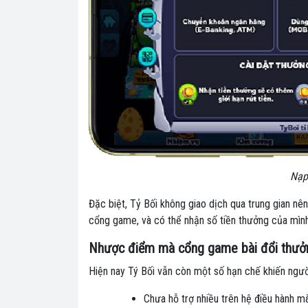
Nạp
Đặc biệt, Tỷ Bối không giao dịch qua trung gian nên
cổng game, và có thể nhận số tiền thưởng của mình
Nhược điểm mà cổng game bài đổi thưởng
Hiện nay Tý Bối vẫn còn một số hạn chế khiến ngườ
Chưa hỗ trợ nhiều trên hệ điều hành m