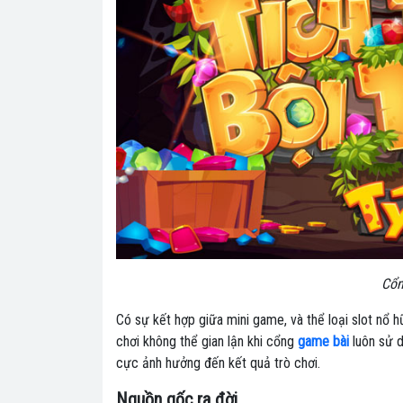
Cổn
Có sự kết hợp giữa mini game, và thể loại slot nổ hũ
chơi không thể gian lận khi cổng
game bài
luôn sử d
cực ảnh hưởng đến kết quả trò chơi.
Nguồn gốc ra đời