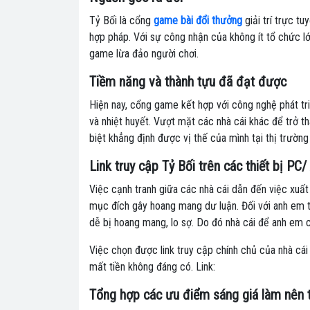
Tỷ Bối là cổng
game bài đổi thưởng
giải trí trực t
hợp pháp. Với sự công nhận của không ít tổ chức l
game lừa đảo người chơi.
Tiềm năng và thành tựu đã đạt được
Hiện nay, cổng game kết hợp với công nghệ phát tri
và nhiệt huyết. Vượt mặt các nhà cái khác để trở t
biệt khẳng định được vị thế của mình tại thị trườn
Link truy cập Tỷ Bối trên các thiết bị PC
Việc cạnh tranh giữa các nhà cái dẫn đến việc xuất
mục đích gây hoang mang dư luận. Đối với anh em t
dễ bị hoang mang, lo sợ. Do đó nhà cái để anh em c
Việc chọn được link truy cập chính chủ của nhà cái 
mất tiền không đáng có. Link:
Tổng hợp các ưu điểm sáng giá làm nên t