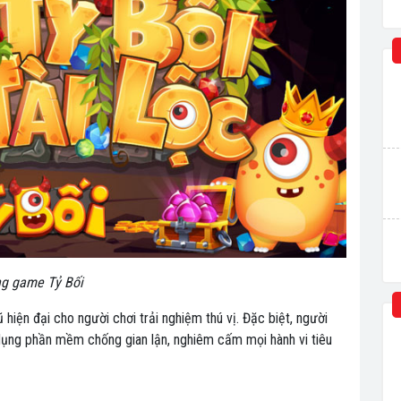
g game Tỷ Bối
 hiện đại cho người chơi trải nghiệm thú vị. Đặc biệt, người
ụng phần mềm chống gian lận, nghiêm cấm mọi hành vi tiêu