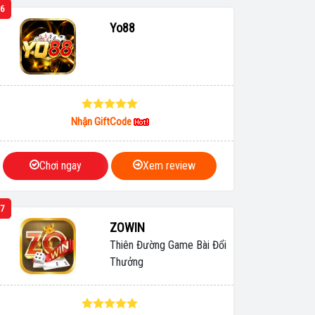
6
Yo88
Nhận GiftCode
Chơi ngay
Xem review
7
ZOWIN
Thiên Đường Game Bài Đổi
Thưởng