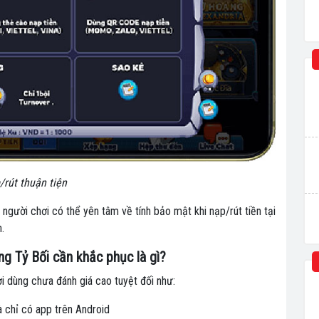
/rút thuận tiện
 người chơi có thể yên tâm về tính bảo mật khi nạp/rút tiền tại
.
 Tỷ Bối cần khắc phục là gì?
i dùng chưa đánh giá cao tuyệt đối như:
à chỉ có app trên Android