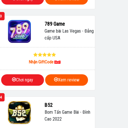
3
789 Game
Game bài Las Vegas - Đẳng
cấp USA
Nhận GiftCode
Chơi ngay
Xem review
4
B52
Bom Tấn Game Bài - Đỉnh
Cao 2022