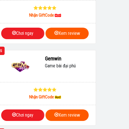
Nhận GiftCode
Chơi ngay
Xem review
5
Gemwin
Game bài đại phú
Nhận GiftCode
Chơi ngay
Xem review