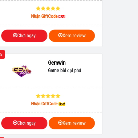
Nhận GiftCode
Chơi ngay
Xem review
5
Gemwin
Game bài đại phú
Nhận GiftCode
Chơi ngay
Xem review