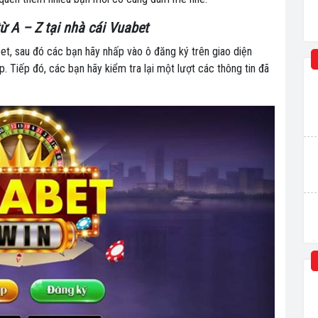
ừ A – Z tại nhà cái Vuabet
bet, sau đó các bạn hãy nhấp vào ô đăng ký trên giao diện
. Tiếp đó, các bạn hãy kiểm tra lại một lượt các thông tin đã