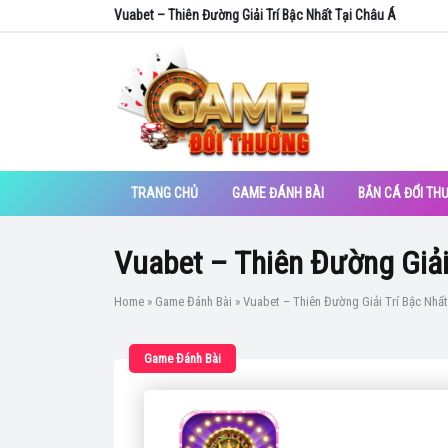
Vuabet – Thiên Đường Giải Trí Bậc Nhất Tại Châu Á
TRANG CHỦ
GAME ĐÁNH BÀI
BẮN CÁ ĐỔI TH
Vuabet – Thiên Đường Giải
Home
»
Game Đánh Bài
»
Vuabet – Thiên Đường Giải Trí Bậc Nhất
Game Đánh Bài