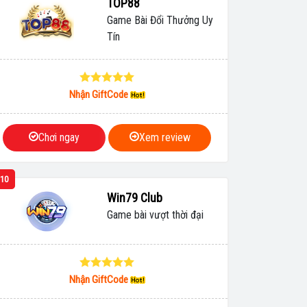
TOP88
Game Bài Đổi Thưởng Uy
Tín
Nhận GiftCode
Chơi ngay
Xem review
10
Win79 Club
Game bài vượt thời đại
Nhận GiftCode