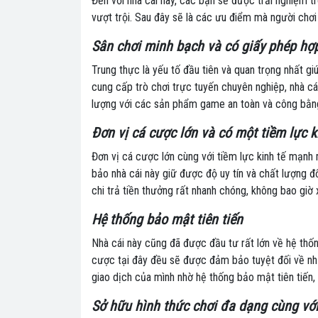
Đến với nhà cái này, các bạn sẽ được trải nghiệm t
vượt trội. Sau đây sẽ là các ưu điểm mà người chơi
Sân chơi minh bạch và có giấy phép hợ
Trung thực là yếu tố đầu tiên và quan trọng nhất gi
cung cấp trò chơi trực tuyến chuyên nghiệp, nhà c
lượng với các sản phẩm game an toàn và công bằn
Đơn vị cá cược lớn và có một tiềm lực 
Đơn vị cá cược lớn cùng với tiềm lực kinh tế mạn
bảo nhà cái này giữ được độ uy tín và chất lượng đố
chi trả tiền thưởng rất nhanh chóng, không bao giờ x
Hệ thống bảo mật tiên tiến
Nhà cái này cũng đã được đầu tư rất lớn về hệ thố
cược tại đây đều sẽ được đảm bảo tuyệt đối về nh
giao dịch của mình nhờ hệ thống bảo mật tiên tiến,
Sở hữu hình thức chơi đa dạng cùng vớ