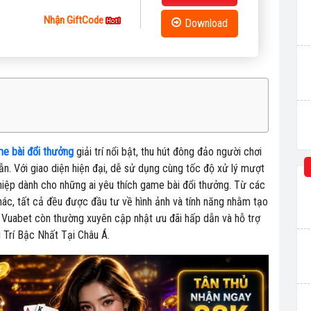
Nhận GiftCode
Download
e bài đổi thưởng
giải trí nổi bật, thu hút đông đảo người chơi
ẫn. Với giao diện hiện đại, dễ sử dụng cùng tốc độ xử lý mượt
hiệp dành cho những ai yêu thích game bài đổi thưởng. Từ các
hác, tất cả đều được đầu tư về hình ảnh và tính năng nhằm tạo
 Vuabet còn thường xuyên cập nhật ưu đãi hấp dẫn và hỗ trợ
i Trí Bậc Nhất Tại Châu Á.