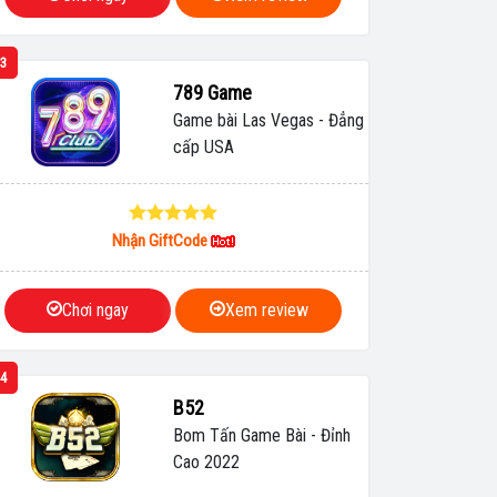
3
789 Game
Game bài Las Vegas - Đẳng
cấp USA
Nhận GiftCode
Chơi ngay
Xem review
4
B52
Bom Tấn Game Bài - Đỉnh
Cao 2022