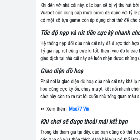
Khi đến với nhà cái này, các bạn sẽ bị vị thu hút 
Vuabet còn cung cấp mức cược đa dạng với tỷ lệ ph
có một số tựa game còn áp dụng chơi thử để cho 
Tốc độ nạp và rút tiền cực kỳ nhanh ch
Hệ thống nạp đổi của nhà cái này đã được tích hợp 
Tỷ giá nạp rút cũng cực kì tốt, thêm vào đó là các 
giao dịch tại nhà cái này sẽ luôn nhận được những ư
Giao diện đồ hoạ
Phải nói là giao diện đồ hoạ của nhà cái này khá lạ
hoạ cũng cực kỳ ổn, chạy mượt, kết nối nhanh chóng
chơi này còn tỏ ra rất lôi cuốn nhờ tổng quan màu
⏩ Xem thêm:
Max77 Vin
Khi chơi sẽ được thoải mái kết bạn
Trong khi tham gia tại đây, các bạn cũng có thể tư
các bạn sẽ vừa thỏa thích đánh bài vừa có thể là