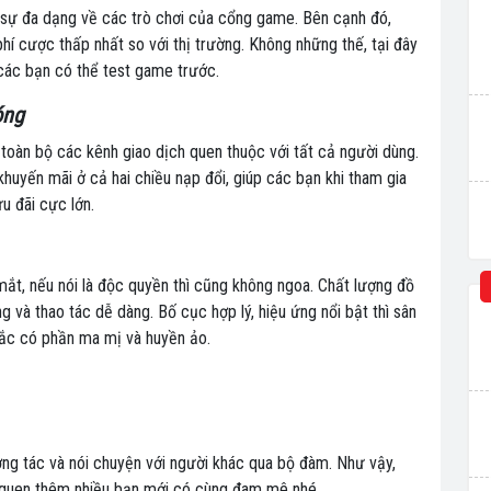
bởi sự đa dạng về các trò chơi của cổng game. Bên cạnh đó,
í cược thấp nhất so với thị trường. Không những thế, tại đây
các bạn có thể test game trước.
óng
toàn bộ các kênh giao dịch quen thuộc với tất cả người dùng.
khuyến mãi ở cả hai chiều nạp đổi, giúp các bạn khi tham gia
u đãi cực lớn.
 mắt, nếu nói là độc quyền thì cũng không ngoa. Chất lượng đồ
 và thao tác dễ dàng. Bố cục hợp lý, hiệu ứng nổi bật thì sân
 sắc có phần ma mị và huyền ảo.
ơng tác và nói chuyện với người khác qua bộ đàm. Như vậy,
m quen thêm nhiều bạn mới có cùng đam mê nhé.