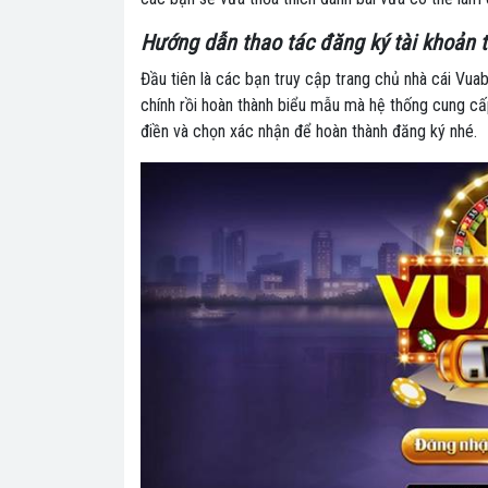
Hướng dẫn thao tác đăng ký tài khoản t
Đầu tiên là các bạn truy cập trang chủ nhà cái Vua
chính rồi hoàn thành biểu mẫu mà hệ thống cung cấp
điền và chọn xác nhận để hoàn thành đăng ký nhé.