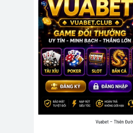
Vuabet – Thiên Đườn